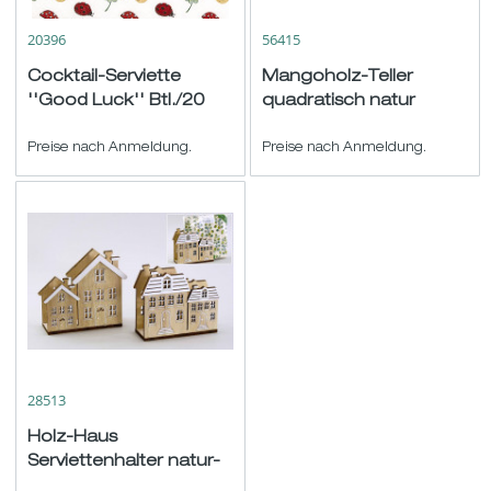
20396
56415
Cocktail-Serviette
Mangoholz-Teller
''Good Luck'' Btl./20
quadratisch natur
weiß-rot-grün
15x15cm
25x25cm
Preise nach Anmeldung.
Preise nach Anmeldung.
28513
Holz-Haus
Serviettenhalter natur-
weiß sort. 14x5