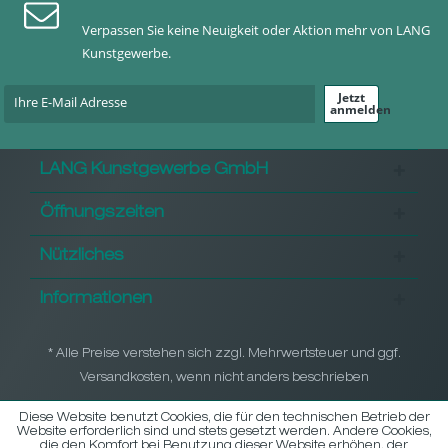
Verpassen Sie keine Neuigkeit oder Aktion mehr von LANG
Kunstgewerbe.
Jetzt
anmelden
LANG Kunstgewerbe GmbH
Öffnungszeiten
Nützliches
Informationen
* Alle Preise verstehen sich zzgl. Mehrwertsteuer und ggf.
Versandkosten, wenn nicht anders beschrieben
Diese Website benutzt Cookies, die für den technischen Betrieb der
Website erforderlich sind und stets gesetzt werden. Andere Cookies,
die den Komfort bei Benutzung dieser Website erhöhen, der