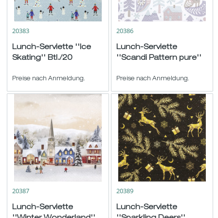
20383
20386
Lunch-Serviette ''Ice
Lunch-Serviette
Skating'' Btl./20
''Scandi Pattern pure''
hellblau-weiß-bunt
Btl./20...
33x33cm
Preise nach Anmeldung.
Preise nach Anmeldung.
20387
20389
Lunch-Serviette
Lunch-Serviette