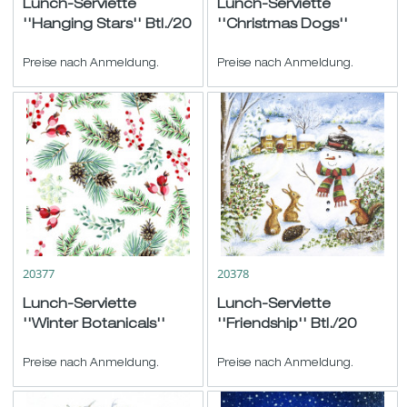
Lunch-Serviette
Lunch-Serviette
''Hanging Stars'' Btl./20
''Christmas Dogs''
rot-gold 33x33cm
Btl./20 grün-bunt
Preise nach Anmeldung.
33x33cm
Preise nach Anmeldung.
20377
20378
Lunch-Serviette
Lunch-Serviette
''Winter Botanicals''
''Friendship'' Btl./20
Btl./20 weiß-grün-rot
weiß-bunt 33x33cm
33x33cm
Preise nach Anmeldung.
Preise nach Anmeldung.