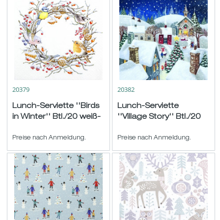
20379
20382
Lunch-Serviette ''Birds
Lunch-Serviette
in Winter'' Btl./20 weiß-
''Village Story'' Btl./20
bunt 33x33cm
weiß-blau-bunt
Preise nach Anmeldung.
33x33cm
Preise nach Anmeldung.