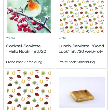
20394
20395
Cocktail-Serviette
Lunch-Serviette ''Good
''Hello Robin'' Btl./20
Luck'' Btl./20 weiß-rot-
graublau-rot-weiß
grün 33x33cm
25x25cm
Preise nach Anmeldung.
Preise nach Anmeldung.