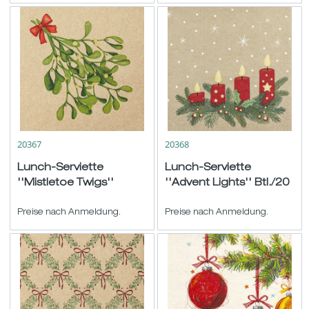
20367
20368
Lunch-Serviette
Lunch-Serviette
''Mistletoe Twigs''
''Advent Lights'' Btl./20
Btl./20 natur-grün-rot
nautr-rot-grün
33x33cm
Preise nach Anmeldung.
33x33cm
Preise nach Anmeldung.