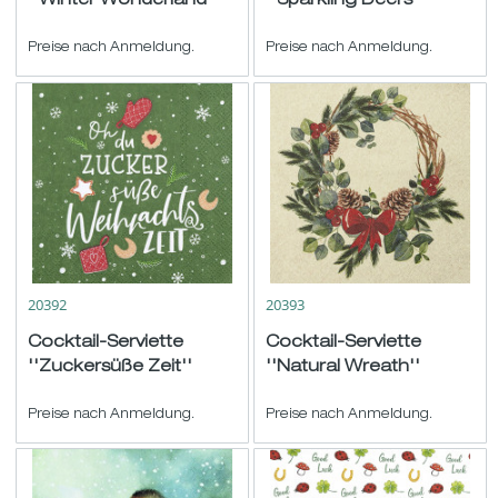
''Winter Wonderland''
''Sparkling Deers''
Btl./20 weiß-bunt
Btl./20 schwarz-gold
33x33cm
Preise nach Anmeldung.
33x33cm
Preise nach Anmeldung.
20392
20393
Cocktail-Serviette
Cocktail-Serviette
''Zuckersüße Zeit''
''Natural Wreath''
Btl./20 grün-weiß-rot
Btl./20 natur-grün-rot
25x25cm
Preise nach Anmeldung.
25x25cm
Preise nach Anmeldung.