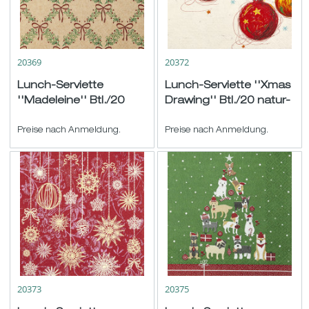
20369
20372
Lunch-Serviette
Lunch-Serviette ''Xmas
''Madeleine'' Btl./20
Drawing'' Btl./20 natur-
natur-grün-rot
rot-grün 33x33cm
33x33cm
Preise nach Anmeldung.
Preise nach Anmeldung.
20373
20375