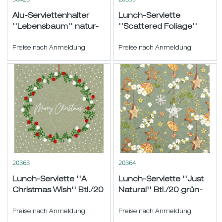
Alu-Serviettenhalter
Lunch-Serviette
''Lebensbaum'' natur-
''Scattered Foliage''
silber 16,5x6 H18cm
Btl./20 natur-gelb-grün
Preise nach Anmeldung.
33x33cm
Preise nach Anmeldung.
20363
20364
Lunch-Serviette ''A
Lunch-Serviette ''Just
Christmas Wish'' Btl./20
Natural'' Btl./20 grün-
graubraun-rot-weiß...
weiß-orange 33x33cm
Preise nach Anmeldung.
Preise nach Anmeldung.