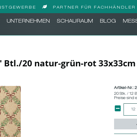
NSTGEWERBE
PARTNER FÜR FACHHÄNDLER 
UNTERNEHMEN
SCHAURAUM
BLOG
MES
' Btl./20 natur-grün-rot 33x33cm
Artikel-Nr.:
20 Stk. / 12 B
Preise sind 