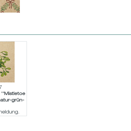
7
''Mistletoe
natur-grün-
33cm
meldung.