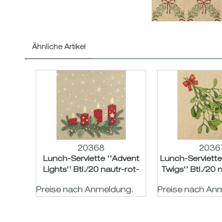
Ähnliche Artikel
20368
2036
Lunch-Serviette ''Advent
Lunch-Serviette 
Lights'' Btl./20 nautr-rot-
Twigs'' Btl./20 
grün 33x33cm
rot 33x
Preise nach Anmeldung.
Preise nach An