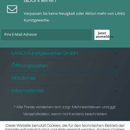
abonnieren
Verpassen Sie keine Neuigkeit oder Aktion mehr von LANG
Kunstgewerbe.
Jetzt
anmelden
LANG Kunstgewerbe GmbH
Öffnungszeiten
Nützliches
Informationen
* Alle Preise verstehen sich zzgl. Mehrwertsteuer und ggf.
Versandkosten, wenn nicht anders beschrieben
Diese Website benutzt Cookies, die für den technischen Betrieb der