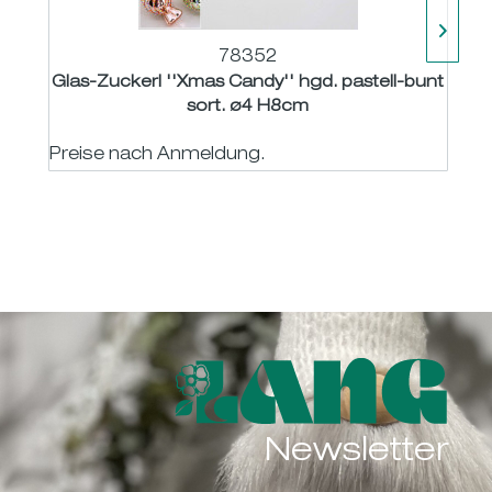
78352
Glas-Zuckerl ''Xmas Candy'' hgd. pastell-bunt
G
sort. ø4 H8cm
Preise nach Anmeldung.
P
Newsletter