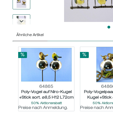
Ähnliche Artikel
64865
6486
Poly-Vogel auf Niro-Kugel
Poly-Vogelpaar
+Stick sort. ø8,5 H12 L72cm
Kugel +Stick
L38c
50% Aktionsrabatt
50% Aktions
Preise nach Anmeldung.
Preise nach An