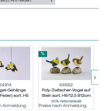
Jetzt Anmelden
64914
64682
ogel-Gehänge
Poly-Zwitscher-Vogel auf
Poly-
Feder) sort. H5
Stein sort. H9/12,5 B12cm
hgd.
L15cm
30% Aktionsrabatt
ch Anmeldung.
Preise nach Anmeldung.
Preis