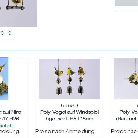
6
64680
 auf Niro-
Poly-Vogel auf Windspiel
Poly-V
 ø17 H26
hgd. sort. H5 L16cm
(Baumel-
m
rabatt
meldung.
Preise nach Anmeldung.
Preise na