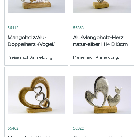
56412
56363
Mangoholz/Alu-
Alu/Mangoholz-Herz
Doppelherz +Vogel/
natur-silber H14 B13cm
Schmetterling natur-
silber H14 B19cm
Preise nach Anmeldung.
Preise nach Anmeldung.
56462
56322