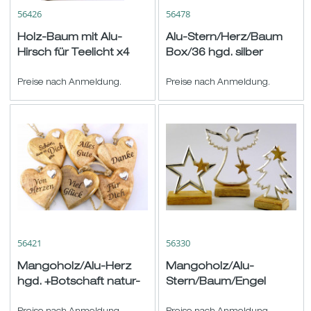
56426
56478
Holz-Baum mit Alu-
Alu-Stern/Herz/Baum
Hirsch für Teelicht x4
Box/36 hgd. silber
natur-silber H33 B25
ø6cm
T10cm
Preise nach Anmeldung.
Preise nach Anmeldung.
56421
56330
Mangoholz/Alu-Herz
Mangoholz/Alu-
hgd. +Botschaft natur-
Stern/Baum/Engel
silber sort. ø15cm
natur-silber sort.H16,5-