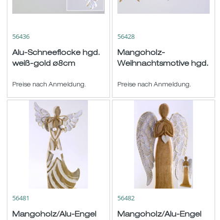
56436
56428
Alu-Schneeflocke hgd.
Mangoholz-
weiß-gold ø8cm
Weihnachtsmotive hgd.
natur-weiß sort. ø13
Preise nach Anmeldung.
H12cm
Preise nach Anmeldung.
56481
56482
Mangoholz/Alu-Engel
Mangoholz/Alu-Engel