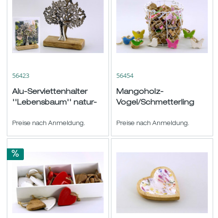
56423
56454
Alu-Serviettenhalter
Mangoholz-
''Lebensbaum'' natur-
Vogel/Schmetterling
silber 16,5x6 H18cm
hgd. im Drahtkorb
Preise nach Anmeldung.
natur-bunt sort. ø5cm
Preise nach Anmeldung.