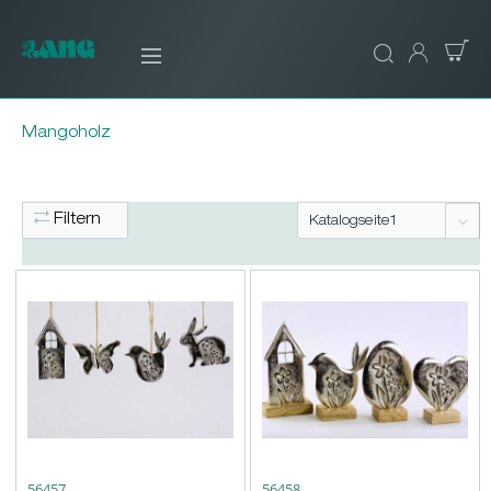
Mangoholz
Filtern
56457
56458