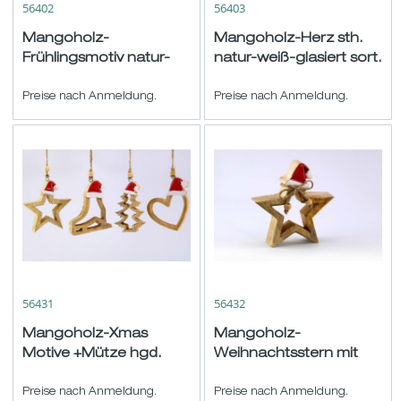
56402
56403
Mangoholz-
Mangoholz-Herz sth.
Frühlingsmotiv natur-
natur-weiß-glasiert sort.
weiß-glasiert sort. H6-
H15/16,5 B15/12cm
10cm
Preise nach Anmeldung.
Preise nach Anmeldung.
56431
56432
Mangoholz-Xmas
Mangoholz-
Motive +Mütze hgd.
Weihnachtsstern mit
natur-rot-weiß sort.
Mütze natur-rot-weiß
H10cm
Preise nach Anmeldung.
H/B14cm
Preise nach Anmeldung.