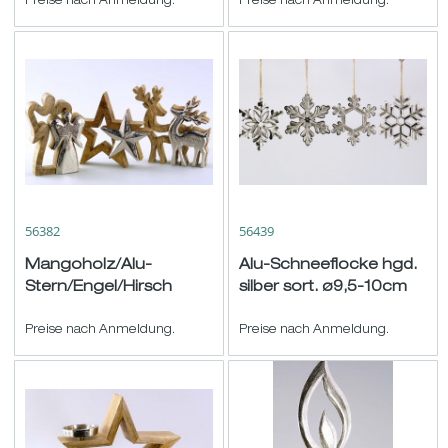
Preise nach Anmeldung.
20cm
Preise nach Anmeldung.
56382
56439
Mangoholz/Alu-
Alu-Schneeflocke hgd.
Stern/Engel/Hirsch
silber sort. ø9,5-10cm
natur-silber sort. H14,5-
15,5cm
Preise nach Anmeldung.
Preise nach Anmeldung.