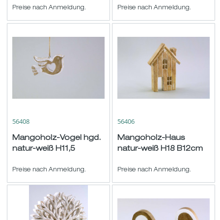
H9,5cm
Preise nach Anmeldung.
Preise nach Anmeldung.
56408
56406
Mangoholz-Vogel hgd.
Mangoholz-Haus
natur-weiß H11,5
natur-weiß H18 B12cm
B15,5cm
Preise nach Anmeldung.
Preise nach Anmeldung.