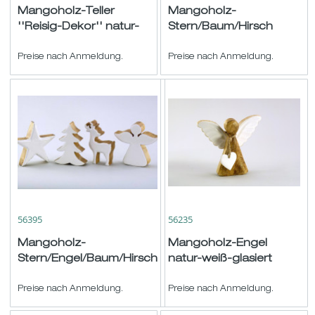
Mangoholz-Teller
Mangoholz-
''Reisig-Dekor'' natur-
Stern/Baum/Hirsch
grün 38x18cm
hgd. natur-weiß-glasiert
Preise nach Anmeldung.
sort. ø10 H12cm
Preise nach Anmeldung.
56395
56235
Mangoholz-
Mangoholz-Engel
Stern/Engel/Baum/Hirsch
natur-weiß-glasiert
natur-weiß-glasiert sort.
H/B15cm
ø/H10cm
Preise nach Anmeldung.
Preise nach Anmeldung.