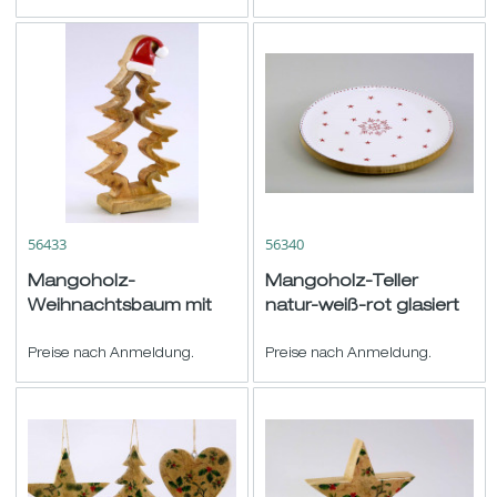
56433
56340
Mangoholz-
Mangoholz-Teller
Weihnachtsbaum mit
natur-weiß-rot glasiert
Mütze natur-rot-weiß
ø20cm
H24 B13,5cm
Preise nach Anmeldung.
Preise nach Anmeldung.