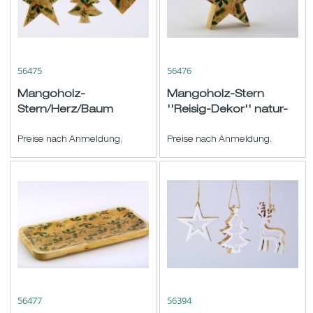
56475
56476
Mangoholz-
Mangoholz-Stern
Stern/Herz/Baum
''Reisig-Dekor'' natur-
''Reisig'' hgd. natur-
grün ø/H15,5 T4cm
grün sort. ø12-16cm
Preise nach Anmeldung.
Preise nach Anmeldung.
56477
56394