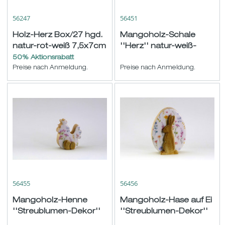
56247
56451
Holz-Herz Box/27 hgd.
Mangoholz-Schale
natur-rot-weiß 7,5x7cm
''Herz'' natur-weiß-
bunt ø14,5cm
50% Aktionsrabatt
Preise nach Anmeldung.
Preise nach Anmeldung.
56455
56456
Mangoholz-Henne
Mangoholz-Hase auf Ei
''Streublumen-Dekor''
''Streublumen-Dekor''
natur-weiß-bunt
natur-weiß-bunt H15cm