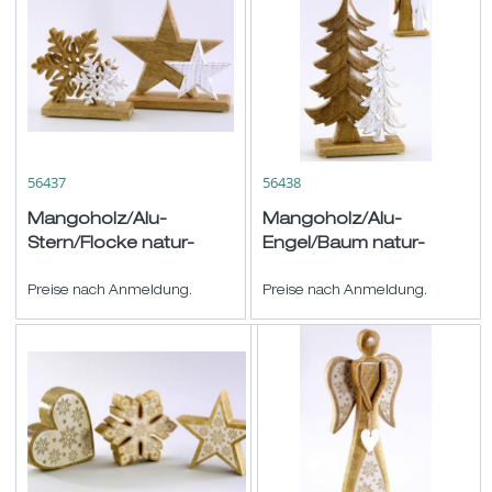
56437
56438
Mangoholz/Alu-
Mangoholz/Alu-
Stern/Flocke natur-
Engel/Baum natur-
weiß-gold sort. H15/19
weiß-gold sort.H27
B17/21cm
Preise nach Anmeldung.
B15/17cm
Preise nach Anmeldung.