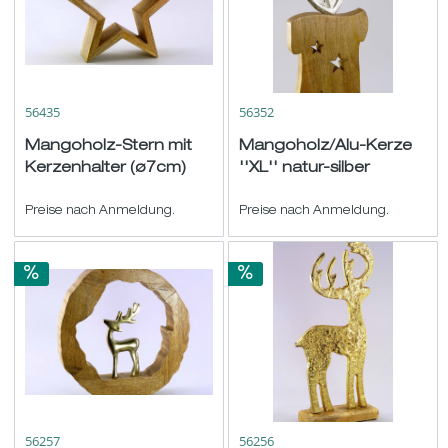
56435
56352
Mangoholz-Stern mit
Mangoholz/Alu-Kerze
Kerzenhalter (ø7cm)
''XL'' natur-silber
natur-silber H25 B26
H52cm
T8cm
Preise nach Anmeldung.
Preise nach Anmeldung.
56257
56256