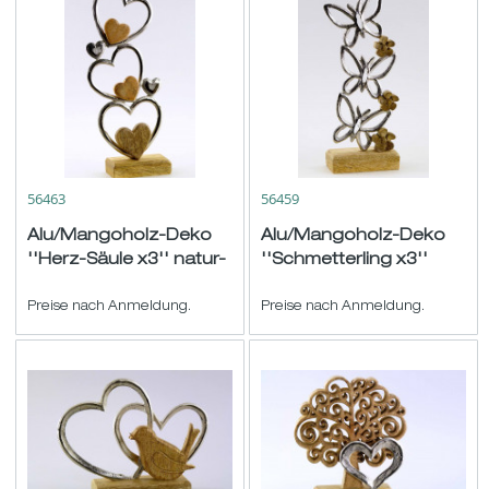
56463
56459
Alu/Mangoholz-Deko
Alu/Mangoholz-Deko
''Herz-Säule x3'' natur-
''Schmetterling x3''
silber H32 B13cm
natur-silber H27 B12cm
Preise nach Anmeldung.
Preise nach Anmeldung.