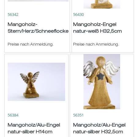
56342
56430
Mangoholz-
Mangoholz-Engel
Stern/Herz/Schneeflocke
natur-weiß H32,5cm
natur-weiß sort. ø15
T4cm
Preise nach Anmeldung.
Preise nach Anmeldung.
56384
56351
Mangoholz/Alu-Engel
Mangoholz/Alu-Engel
natur-silber H14cm
natur-silber H32,5cm