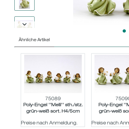
Ähnliche Artikel
75089
7509
Poly-Engel ''Melli'' sth./stz.
Poly-Engel ''Me
grün-weiß sort. H4/5cm
grün-weiß so
Preise nach Anmeldung.
Preise nach An