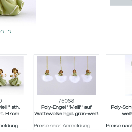
0
75088
lli'' sth.
Poly-Engel ''Melli'' auf
Poly-Sch
rt. H7cm
Wattewolke hgd. grün-weiß
wei
sort. H4cm
meldung.
Preise nach Anmeldung.
Preise na