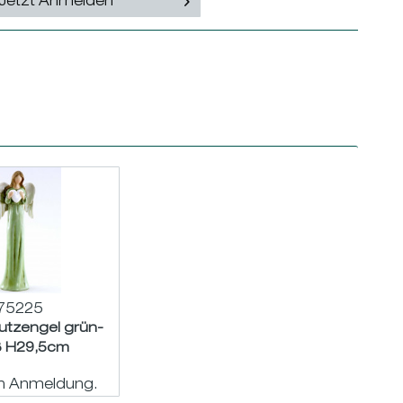
Jetzt Anmelden
75225
utzengel grün-
ß H29,5cm
ch Anmeldung.