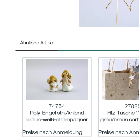
Ähnliche Artikel
74754
2782
Poly-Engel sth./kniend
Filz-Tasche '
braun-weiß-champagner
grau/braun sort
sort. H6/7,5cm
L31c
Preise nach Anmeldung.
Preise nach An