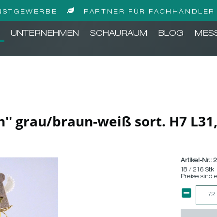
NSTGEWERBE
PARTNER FÜR FACHHÄNDLER 
UNTERNEHMEN
SCHAURAUM
BLOG
MES
ern'' grau/braun-weiß sort. H7 L3
Artikel-Nr.:
2
18 / 216 Stk
Preise sind 