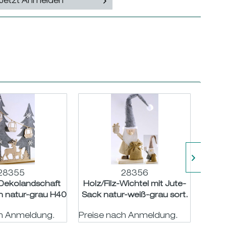
Jetzt Anmelden
28355
28356
-Dekolandschaft
Holz/Filz-Wichtel mit Jute-
hn natur-grau H40
Sack natur-weiß-grau sort.
''Wic
B35cm
H55 B18cm
w
ch Anmeldung.
Preise nach Anmeldung.
Preis