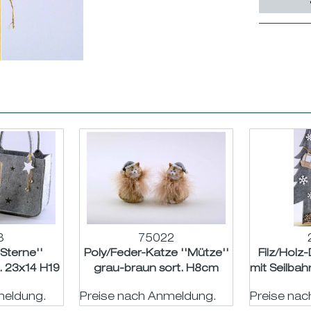
8
75022
'Sterne''
Poly/Feder-Katze ''Mütze''
Filz/Holz
. 23x14 H19
grau-braun sort. H8cm
mit Seilba
m
meldung.
Preise nach Anmeldung.
Preise na