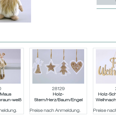
0
28129
l-Maus
Holz-
Holz-Sch
braun-weiß
Stern/Herz/Baum/Engel
Weihnacht
L16cm
hgd. natur-weiß sort. H10-
H11
meldung.
Preise nach Anmeldung.
Preise na
11cm