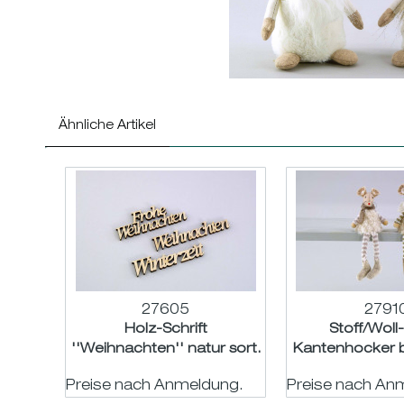
Ähnliche Artikel
27605
2791
Holz-Schrift
Stoff/Wol
''Weihnachten'' natur sort.
Kantenhocker 
H2-3,5cm B10cm
sort. H9 
Preise nach Anmeldung.
Preise nach An