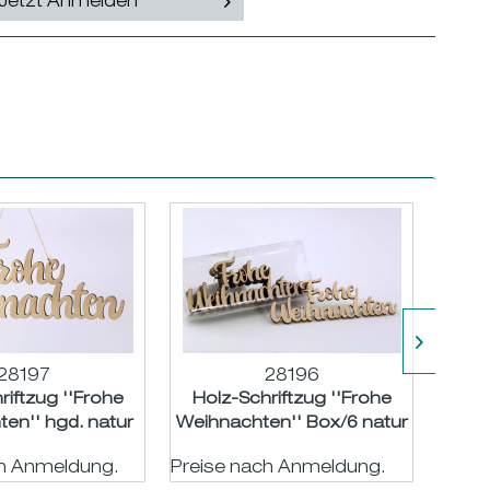
Jetzt Anmelden
28197
28196
riftzug ''Frohe
Holz-Schriftzug ''Frohe
St
en'' hgd. natur
Weihnachten'' Box/6 natur
cre
,5 B30cm
H6 B15cm
ch Anmeldung.
Preise nach Anmeldung.
Preis