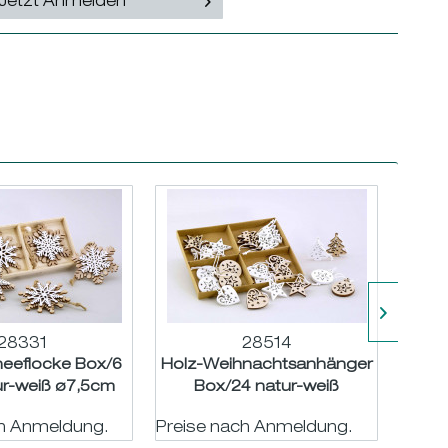
Jetzt Anmelden
28331
28514
neeflocke Box/6
Holz-Weihnachtsanhänger
Holz
ur-weiß ø7,5cm
Box/24 natur-weiß
n
ø/H3,5cm
ch Anmeldung.
Preise nach Anmeldung.
Preis