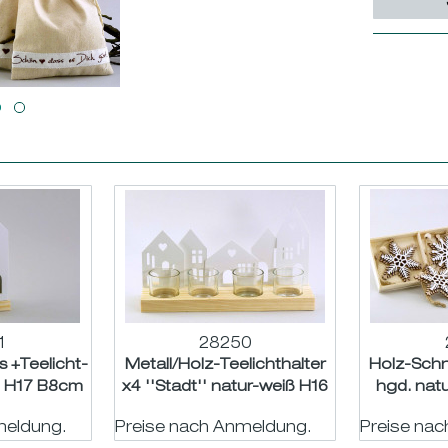
1
28250
s +Teelicht-
Metall/Holz-Teelichthalter
Holz-Sch
ß H17 B8cm
x4 ''Stadt'' natur-weiß H16
hgd. nat
B28cm
meldung.
Preise nach Anmeldung.
Preise na