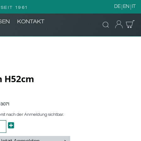
DE
EN
IT
SEIT 1961
SEN
KONTAKT
n H52cm
3071
erst nach der Anmeldung sichtbar.