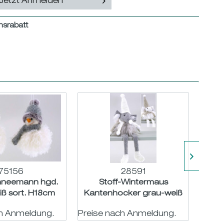
Jetzt Anmelden
nsrabatt
75156
28591
hneemann hgd.
Stoff-Wintermaus
Stof
iß sort. H18cm
Kantenhocker grau-weiß
hgd. 
sort. H20 L37cm
ch Anmeldung.
Preise nach Anmeldung.
Preis