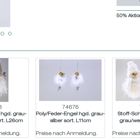
50% Aktio
3
74676
 hgd. grau-
Poly/Feder-Engel hgd. grau-
Stoff-Sc
ort. L26cm
silber sort. L11cm
grau/we
meldung.
Preise nach Anmeldung.
Preise na