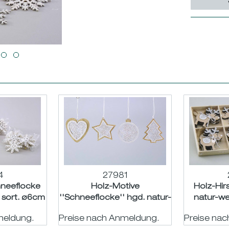
4
27981
hneeflocke
Holz-Motive
Holz-Hir
ß sort. ø6cm
''Schneeflocke'' hgd. natur-
natur-we
weiß-glitter sort. H8cm
meldung.
Preise nach Anmeldung.
Preise na