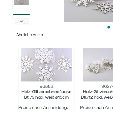
Ähnliche Artikel
96882
9627
Holz-Glitzerschneeflocke
Holz-Glitzersc
Btl./3 hgd. weiß ø15cm
Btl./12 hgd. wei
Preise nach Anmeldung.
Preise nach An