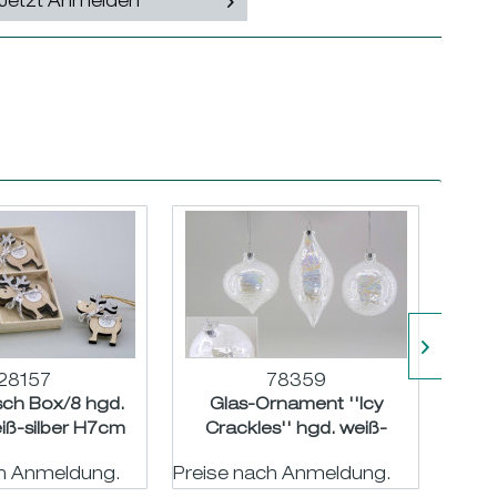
Jetzt Anmelden
28157
78359
sch Box/8 hgd.
Glas-Ornament ''Icy
St
iß-silber H7cm
Crackles'' hgd. weiß-
glimmer sort. ø6,5-8...
ch Anmeldung.
Preise nach Anmeldung.
Preis