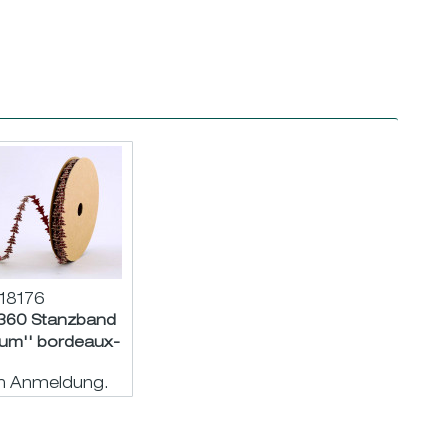
18176
360 Stanzband
aum'' bordeaux-
old 15m
ch Anmeldung.