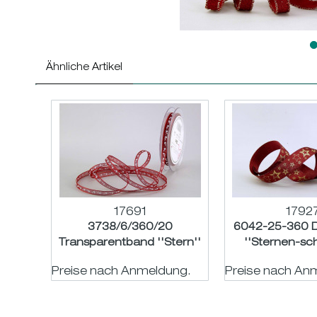
Ähnliche Artikel
17691
1792
3738/6/360/20
6042-25-360 
Transparentband ''Stern''
''Sternen-sc
bordeaux 20m
bordeaux-g
Preise nach Anmeldung.
Preise nach An