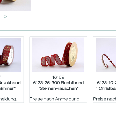
7
18169
Druckband
6123-25-300 Flechtband
6128-10-
himmer''
''Sternen-rauschen''
''Christb
old 15m
bordeaux-gold 15m
g
meldung.
Preise nach Anmeldung.
Preise na