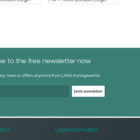
 please LogIn
For Prices please LogIn
For P
be to the free newsletter now
any news or offers anymore from LANG Kunstgewerbe
Jetzt anmelden
tion
Legal Information