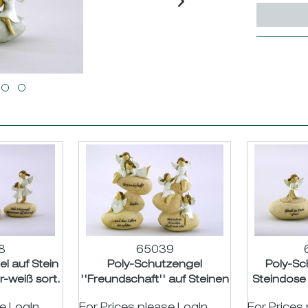
8
65039
l auf Stein
Poly-Schutzengel
Poly-Sc
r-weiß sort.
''Freundschaft'' auf Steinen
Steindose 
6/7cm
natur-weiß sort. H15...
H8