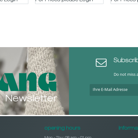
se LogIn
For Prices please LogIn
For Prices
Subscri
Do not miss 
Newsletter
opening hours
Informa