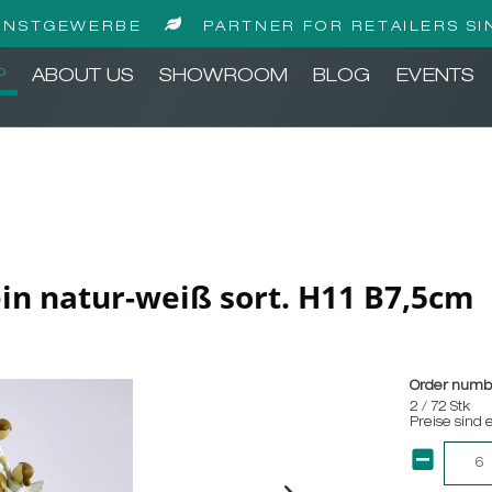
UNSTGEWERBE
PARTNER FOR RETAILERS SI
P
ABOUT US
SHOWROOM
BLOG
EVENTS
tein natur-weiß sort. H11 B7,5cm
Order numb
2 / 72 Stk
Preise sind 