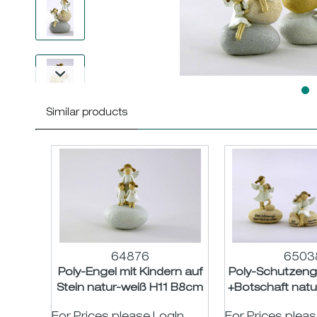
Similar products
64876
6503
Poly-Engel mit Kindern auf
Poly-Schutzenge
Stein natur-weiß H11 B8cm
+Botschaft natu
H7/9,5 H