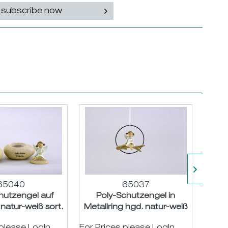
subscribe now
65040
65037
hutzengel auf
Poly-Schutzengel in
Poly
natur-weiß sort.
Metallring hgd. natur-weiß
Frie
,5 B9cm
ø9cm