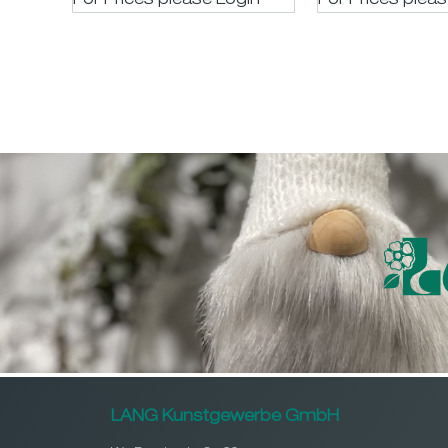
For Prices please LogIn
For Prices plea
LANG Kunstgewerbe GmbH