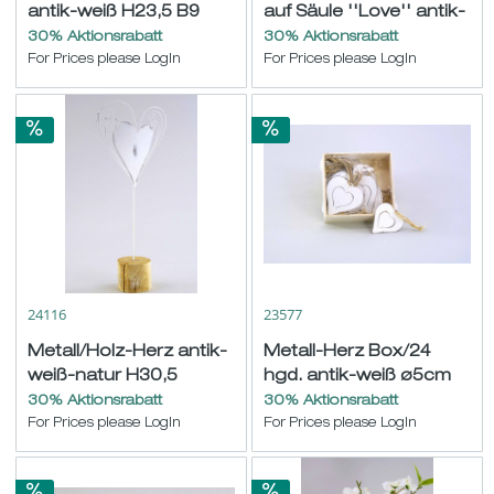
antik-weiß H23,5 B9
auf Säule ''Love'' antik-
L49cm
weiß-natur H22 B15cm
30% Aktionsrabatt
30% Aktionsrabatt
For Prices please LogIn
For Prices please LogIn
24116
23577
Metall/Holz-Herz antik-
Metall-Herz Box/24
weiß-natur H30,5
hgd. antik-weiß ø5cm
B13cm
30% Aktionsrabatt
30% Aktionsrabatt
For Prices please LogIn
For Prices please LogIn