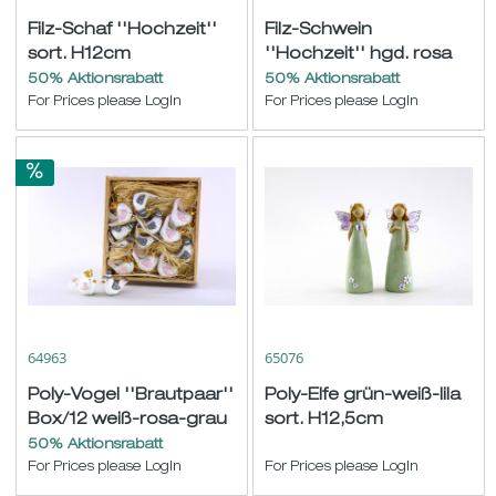
Filz-Schaf ''Hochzeit''
Filz-Schwein
sort. H12cm
''Hochzeit'' hgd. rosa
sort. H13/15cm
50% Aktionsrabatt
50% Aktionsrabatt
For Prices please LogIn
For Prices please LogIn
64963
65076
Poly-Vogel ''Brautpaar''
Poly-Elfe grün-weiß-lila
Box/12 weiß-rosa-grau
sort. H12,5cm
H4,5 B5,5cm
50% Aktionsrabatt
For Prices please LogIn
For Prices please LogIn