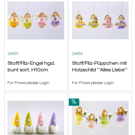
24453
24454
Stoff/Filz-Engel hgd.
Stoff/Filz-Püppchen mit
bunt sort. H10cm
Holzschild ''Alles Liebe''
hgd. bunt sort....
For Prices please LogIn
For Prices please LogIn