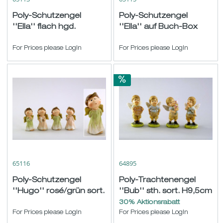
Poly-Schutzengel
Poly-Schutzengel
''Ella'' flach hgd.
''Ella'' auf Buch-Box
blau/grün/rosé sort.
blau/grün/rosé sort.
H8cm
For Prices please LogIn
H7,5 B6cm
For Prices please LogIn
65116
64895
Poly-Schutzengel
Poly-Trachtenengel
''Hugo'' rosé/grün sort.
''Bub'' sth. sort. H9,5cm
H6,5cm
30% Aktionsrabatt
For Prices please LogIn
For Prices please LogIn