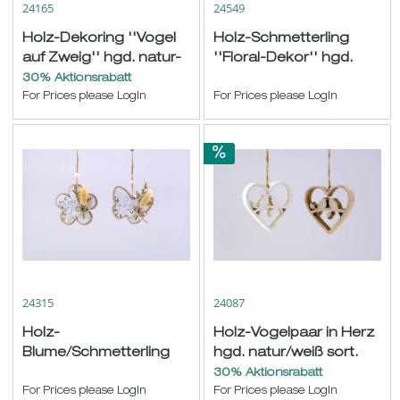
24165
24549
Holz-Dekoring ''Vogel
Holz-Schmetterling
auf Zweig'' hgd. natur-
''Floral-Dekor'' hgd.
weiß sort. ø20cm
natur/weiß sort. H19
30% Aktionsrabatt
For Prices please LogIn
B18cm
For Prices please LogIn
24315
24087
Holz-
Holz-Vogelpaar in Herz
Blume/Schmetterling
hgd. natur/weiß sort.
''Ornament'' hgd.
ø11cm
30% Aktionsrabatt
natur-weiß sort. ø9,5cm
For Prices please LogIn
For Prices please LogIn