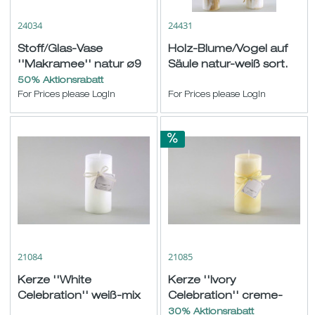
24034
24431
Stoff/Glas-Vase
Holz-Blume/Vogel auf
''Makramee'' natur ø9
Säule natur-weiß sort.
H16cm
ø5 B9/11 H34/35cm
50% Aktionsrabatt
For Prices please LogIn
For Prices please LogIn
21084
21085
Kerze ''White
Kerze ''Ivory
Celebration'' weiß-mix
Celebration'' creme-
ø6,8 H14cm
mix ø6,8 H14cm
30% Aktionsrabatt