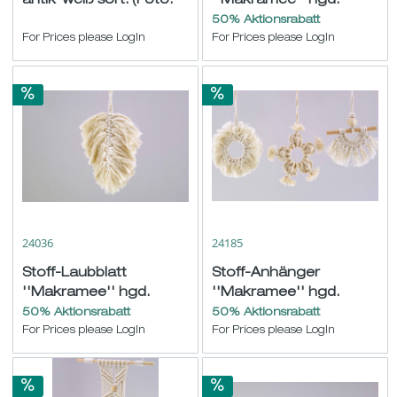
antik-weiß sort. (Foto:
''Makramee'' hgd.
15x10) H25 B20cm
natur 16x8cm
50% Aktionsrabatt
For Prices please LogIn
For Prices please LogIn
24036
24185
Stoff-Laubblatt
Stoff-Anhänger
''Makramee'' hgd.
''Makramee'' hgd.
natur 23x12cm
creme sort. ø13-15cm
50% Aktionsrabatt
50% Aktionsrabatt
For Prices please LogIn
For Prices please LogIn