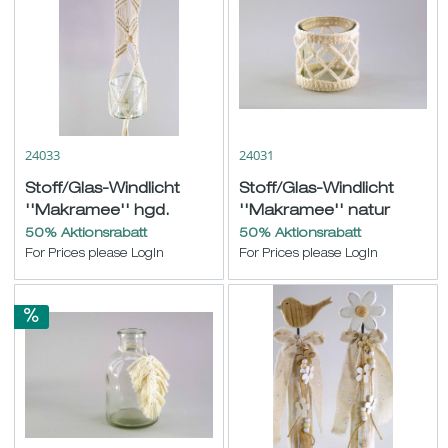
24033
24031
Stoff/Glas-Windlicht
Stoff/Glas-Windlicht
''Makramee'' hgd.
''Makramee'' natur
natur L85 B25cm
ø/H10cm
50% Aktionsrabatt
50% Aktionsrabatt
For Prices please LogIn
For Prices please LogIn