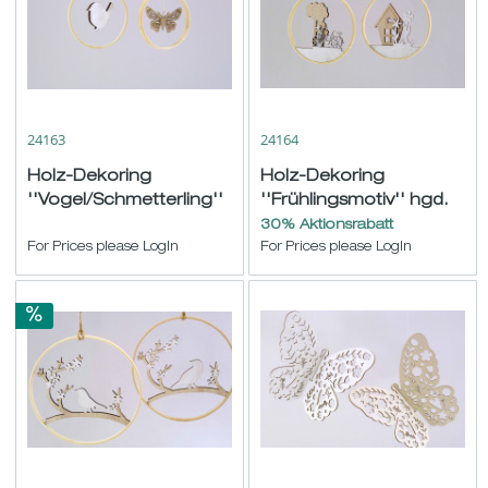
24163
24164
Holz-Dekoring
Holz-Dekoring
''Vogel/Schmetterling''
''Frühlingsmotiv'' hgd.
hgd. natur-weiß sort.
natur-weiß sort. ø15cm
30% Aktionsrabatt
ø10cm
For Prices please LogIn
For Prices please LogIn