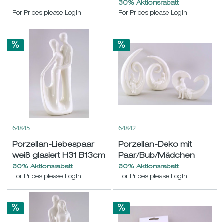
H21cm
30% Aktionsrabatt
For Prices please LogIn
For Prices please LogIn
64845
64842
Porzellan-Liebespaar
Porzellan-Deko mit
weiß glasiert H31 B13cm
Paar/Bub/Mädchen
weiß glasiert sort.
30% Aktionsrabatt
30% Aktionsrabatt
For Prices please LogIn
H12,5-24...
For Prices please LogIn