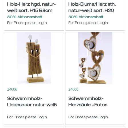
Holz-Herz hgd. natur-
Holz-Blume/Herz sth.
weiß sort. H15 B8cm
natur-weiß sort. H20
B10,5cm
30% Aktionsrabatt
30% Aktionsrabatt
For Prices please LogIn
For Prices please LogIn
24606
24600
Schwemmholz-
Schwemmholz-
Liebespaar natur-weiß
Herzsäule +Fotos
H29 B9,5cm
+Glasvasen natur-weiß
For Prices please LogIn
H53 B16cm
For Prices please LogIn