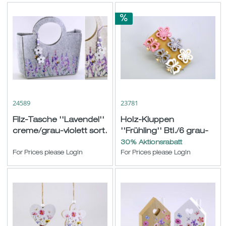
24589
23781
Filz-Tasche ''Lavendel''
Holz-Kluppen
creme/grau-violett sort.
''Frühling'' Btl./6 grau-
H26 B27cm
weiß-pink ø4 L3,5cm
30% Aktionsrabatt
For Prices please LogIn
For Prices please LogIn