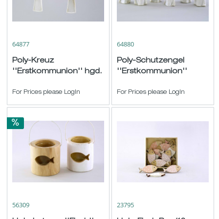
64877
64880
Poly-Kreuz
Poly-Schutzengel
''Erstkommunion'' hgd.
''Erstkommunion''
creme-gold sort.
creme-gold sort. H8cm
15,5x11cm
For Prices please LogIn
For Prices please LogIn
56309
23795