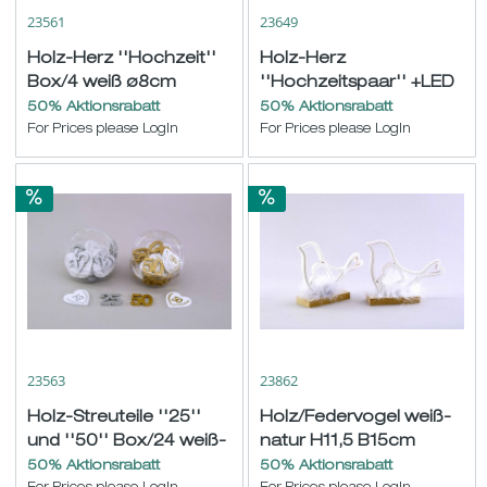
23561
23649
Holz-Herz ''Hochzeit''
Holz-Herz
Box/4 weiß ø8cm
''Hochzeitspaar'' +LED
hgd. weiß H15cm
50% Aktionsrabatt
50% Aktionsrabatt
For Prices please LogIn
For Prices please LogIn
23563
23862
Holz-Streuteile ''25''
Holz/Federvogel weiß-
und ''50'' Box/24 weiß-
natur H11,5 B15cm
silber/gold sort....
50% Aktionsrabatt
50% Aktionsrabatt