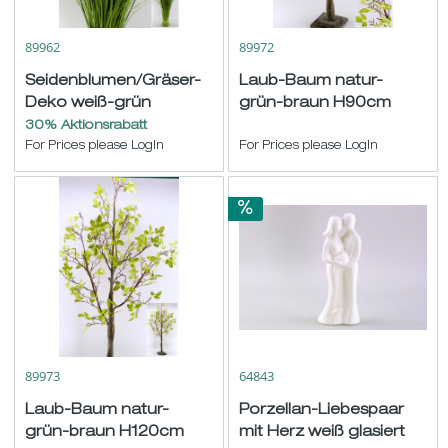
89962
89972
Seidenblumen/Gräser-
Laub-Baum natur-
Deko weiß-grün
grün-braun H90cm
H100cm
30% Aktionsrabatt
For Prices please LogIn
For Prices please LogIn
89973
64843
Laub-Baum natur-
Porzellan-Liebespaar
grün-braun H120cm
mit Herz weiß glasiert