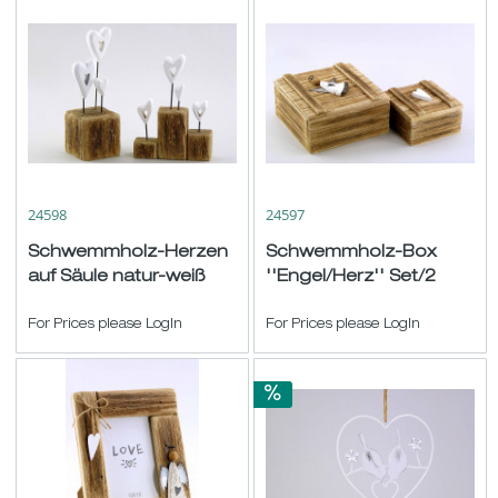
24598
24597
Schwemmholz-Herzen
Schwemmholz-Box
auf Säule natur-weiß
''Engel/Herz'' Set/2
sort. H17/20,5
natur-weiß H7/9
B12,5/7cm
For Prices please LogIn
B12/17cm
For Prices please LogIn