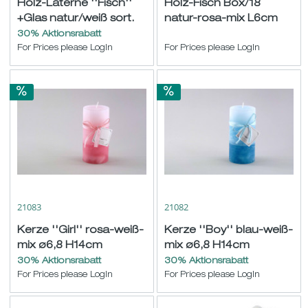
Holz-Laterne ''Fisch''
Holz-Fisch Box/18
+Glas natur/weiß sort.
natur-rosa-mix L6cm
ø9 H10 L19cm
30% Aktionsrabatt
For Prices please LogIn
For Prices please LogIn
21083
21082
Kerze ''Girl'' rosa-weiß-
Kerze ''Boy'' blau-weiß-
mix ø6,8 H14cm
mix ø6,8 H14cm
30% Aktionsrabatt
30% Aktionsrabatt
For Prices please LogIn
For Prices please LogIn