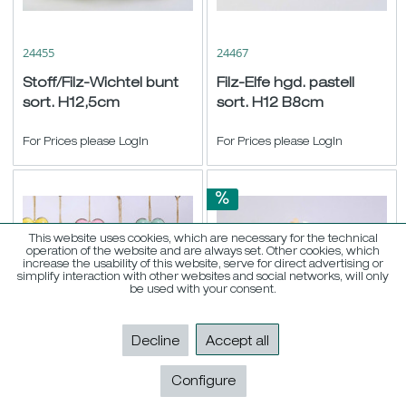
24455
24467
Stoff/Filz-Wichtel bunt
Filz-Elfe hgd. pastell
sort. H12,5cm
sort. H12 B8cm
For Prices please LogIn
For Prices please LogIn
This website uses cookies, which are necessary for the technical
operation of the website and are always set. Other cookies, which
increase the usability of this website, serve for direct advertising or
simplify interaction with other websites and social networks, will only
be used with your consent.
Decline
Accept all
24450
24292
Metall-Herz hgd.
Holz-Herz auf Kluppe
Configure
rosa/gelb/mint sort. H11
''Floralmuster'' Btl./6