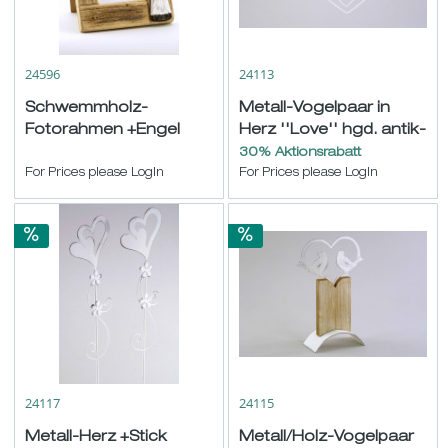
24596
24113
Schwemmholz-
Metall-Vogelpaar in
Fotorahmen +Engel
Herz ''Love'' hgd. antik-
natur-weiß (Foto: 15x10)
weiß 15,5x14,5cm
30% Aktionsrabatt
H23 B18cm
For Prices please LogIn
For Prices please LogIn
24117
24115
Metall-Herz +Stick
Metall/Holz-Vogelpaar