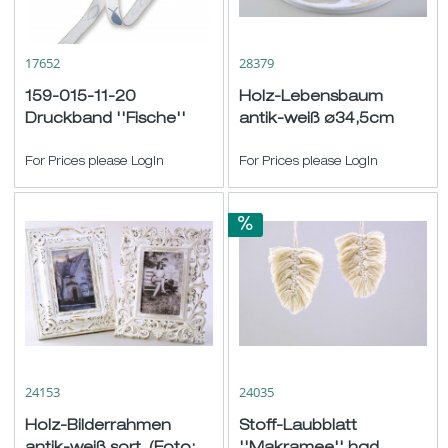
17652
28379
159-015-11-20
Holz-Lebensbaum
Druckband ''Fische''
antik-weiß ø34,5cm
weiß-blau 20m
For Prices please LogIn
For Prices please LogIn
24153
24035
Holz-Bilderrahmen
Stoff-Laubblatt