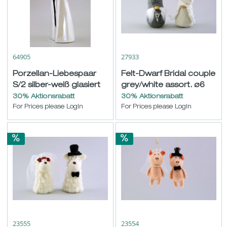
64905
27933
Porzellan-Liebespaar
Felt-Dwarf Bridal couple
S/2 silber-weiß glasiert
grey/white assort. ø6
H23cm
H18cm
30% Aktionsrabatt
30% Aktionsrabatt
For Prices please LogIn
For Prices please LogIn
23555
23554