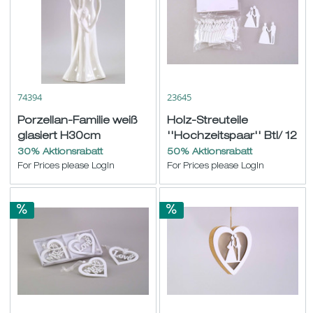
74394
23645
Porzellan-Familie weiß
Holz-Streuteile
glasiert H30cm
''Hochzeitspaar'' Btl/ 12
weiß sort. H4/4,5cm
30% Aktionsrabatt
50% Aktionsrabatt
For Prices please LogIn
For Prices please LogIn