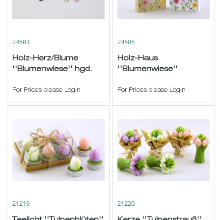
24583
24585
Holz-Herz/Blume
Holz-Haus
''Blumenwiese'' hgd.
''Blumenwiese''
weiß-bunt sort. ø8cm
+Glasvase natur-weiß-
For Prices please LogIn
bunt sort. H12 B9,5cm
For Prices please LogIn
21219
21220