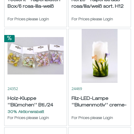
Teelicht ''Tulpenblüten''
Kerze ''Tulpenstrauß''
Box/6 rosa-lila-weiß
rosa/lila/weiß sort. H12
ø3,5 H5cm
B8,5cm
For Prices please LogIn
For Prices please LogIn
24352
24469
Holz-Kluppe
Filz-LED-Lampe
''Blümchen'' Btl./24
''Blumenmotiv'' creme-
natur-weiß-bunt sort.
grün-gelb ø10 H29cm
30% Aktionsrabatt
ø2cm
For Prices please LogIn
For Prices please LogIn