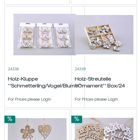
24338
24339
Holz-Kluppe
Holz-Streuteile
''Schmetterling/Vogel/Blume''
''Ornament'' Box/24
Btl./6 natur-weiß sort. ø4cm
natur-weiß ø4cm
For Prices please LogIn
For Prices please LogIn