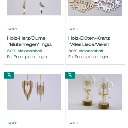
24161
24192
Holz-Herz/Blume
Holz-Blüten-Kranz
''Blütenregen'' hgd.
''Alles Liebe/Vielen
natur-weiß sort. ø10
Dank'' hgd. natur/weiß
50% Aktionsrabatt
30% Aktionsrabatt
L22cm
For Prices please LogIn
sort....
For Prices please LogIn
24166
24167