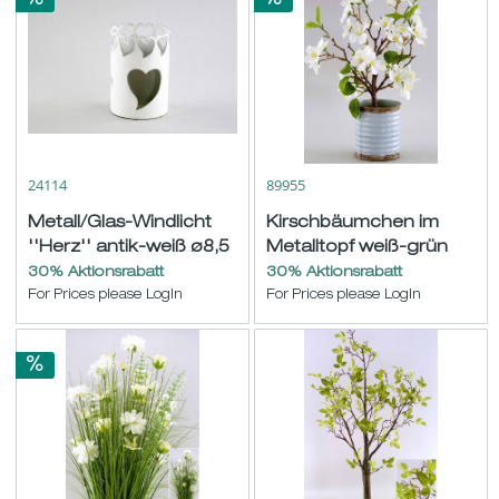
24114
89955
Metall/Glas-Windlicht
Kirschbäumchen im
''Herz'' antik-weiß ø8,5
Metalltopf weiß-grün
H13cm
H35cm
30% Aktionsrabatt
30% Aktionsrabatt
For Prices please LogIn
For Prices please LogIn