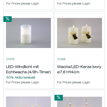
For Prices please LogIn
For Prices please LogIn
21079
21068
LED-Windlicht mit
Wachs/LED-Kerze ivory
Echtwachs (4/8h-Timer)
ø7,6 H14cm
weiß-frosted ø7,5
30% Aktionsrabatt
H10cm
For Prices please LogIn
For Prices please LogIn