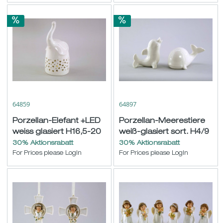
64859
64897
Porzellan-Elefant +LED
Porzellan-Meerestiere
weiss glasiert H16,5-20
weiß-glasiert sort. H4/9
B7cm
B9/12cm
30% Aktionsrabatt
30% Aktionsrabatt
For Prices please LogIn
For Prices please LogIn