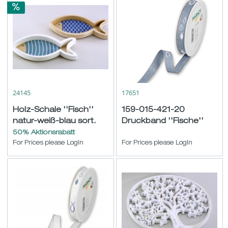
24145
17651
Holz-Schale ''Fisch''
159-015-421-20
natur-weiß-blau sort.
Druckband ''Fische''
23,5x10 H3cm
blau-weiß 20m
50% Aktionsrabatt
For Prices please LogIn
For Prices please LogIn