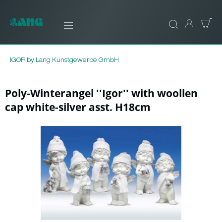
IGOR by Lang Kunstgewerbe GmbH
Poly-Winterangel ''Igor'' with woollen
cap white-silver asst. H18cm