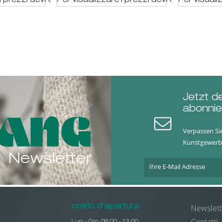
i prezzi devi essere registrato
Per visualizzare i prezzi devi essere regis
Per visuali
Jetzt d
abonnie
Verpassen Si
Kunstgewerb
Newsletter
Newslett
orario d'apertura