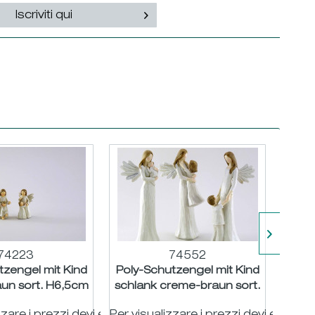
Iscriviti qui
74223
74552
tzengel mit Kind
Poly-Schutzengel mit Kind
Poly
un sort. H6,5cm
schlank creme-braun sort.
creme
H25cm