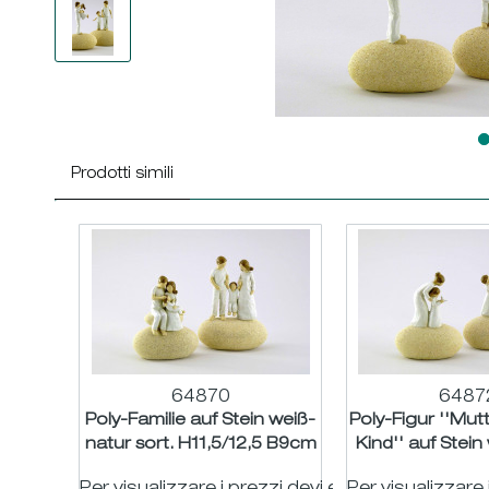
Prodotti simili
64870
6487
Poly-Familie auf Stein weiß-
Poly-Figur ''Mu
natur sort. H11,5/12,5 B9cm
Kind'' auf Stein
sort. H11,