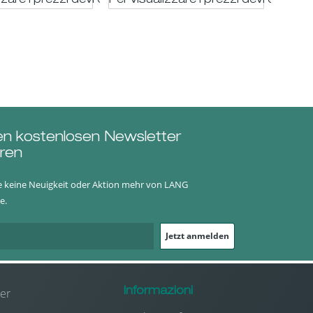
trato
zzare i prezzi devi essere registrato
Per visualizzare i prezzi devi essere 
Per vi
en kostenlosen Newsletter
ren
e keine Neuigkeit oder Aktion mehr von LANG
e.
Jetzt anmelden
er
Informazioni