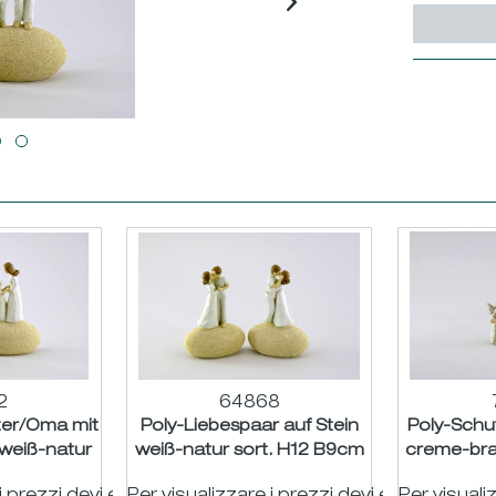
2
64868
tter/Oma mit
Poly-Liebespaar auf Stein
Poly-Schu
 weiß-natur
weiß-natur sort. H12 B9cm
creme-bra
5...