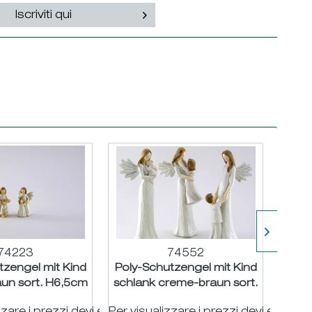
Iscriviti qui
74223
74552
tzengel mit Kind
Poly-Schutzengel mit Kind
Poly
un sort. H6,5cm
schlank creme-braun sort.
creme
H25cm