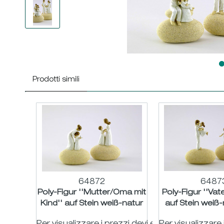
Prodotti simili
64872
6487
Poly-Figur ''Mutter/Oma mit
Poly-Figur ''Vate
Kind'' auf Stein weiß-natur
auf Stein weiß-
sort. H11,5...
H12/14 