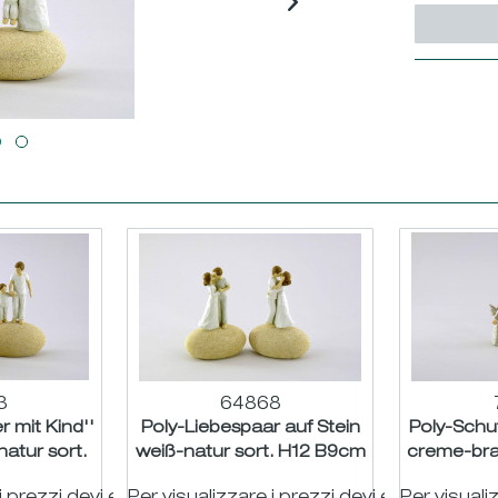
3
64868
r mit Kind''
Poly-Liebespaar auf Stein
Poly-Schu
natur sort.
weiß-natur sort. H12 B9cm
creme-bra
B9cm