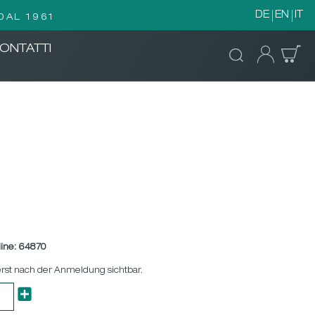
DE
EN
IT
DAL 1961
ONTATTI
ine:
64870
erst nach der Anmeldung sichtbar.