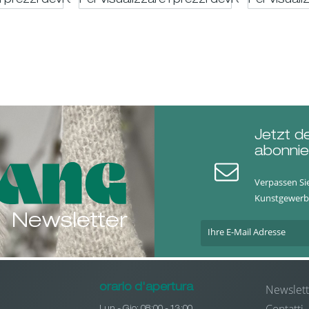
i prezzi devi essere registrato
Per visualizzare i prezzi devi essere regis
Per visuali
Jetzt d
abonnie
Verpassen Si
Kunstgewerb
Newsletter
Newslett
orario d'apertura