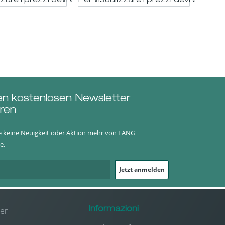
trato
zzare i prezzi devi essere registrato
Per visualizzare i prezzi devi essere 
Per vi
en kostenlosen Newsletter
ren
e keine Neuigkeit oder Aktion mehr von LANG
e.
Jetzt anmelden
er
Informazioni