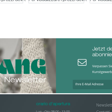
i prezzi devi essere registrato
Per visualizzare i prezzi devi essere regis
Per visuali
Jetzt d
abonnie
Verpassen Si
Kunstgewerb
Newsletter
Newslett
orario d'apertura