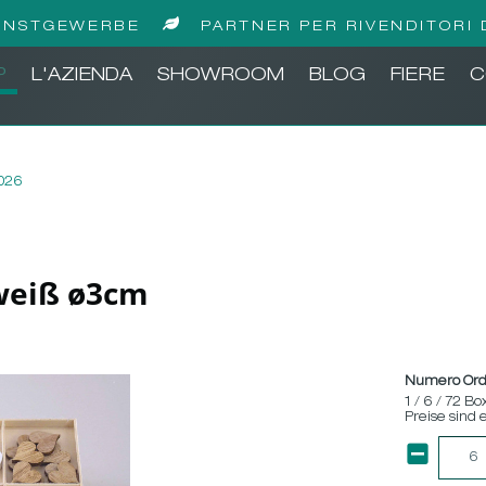
UNSTGEWERBE
PARTNER PER RIVENDITORI 
P
L'AZIENDA
SHOWROOM
BLOG
FIERE
C
2026
-weiß ø3cm
Numero Ord
1 / 6 / 72 Bo
Preise sind 