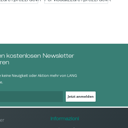
trato
zzare i prezzi devi essere registrato
Per visualizzare i prezzi devi essere 
en kostenlosen Newsletter
ren
e keine Neuigkeit oder Aktion mehr von LANG
e.
Jetzt anmelden
er
Informazioni