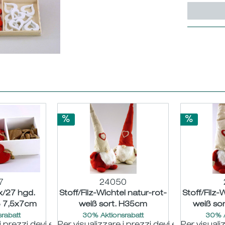
7
24050
x/27 hgd.
Stoff/Filz-Wichtel natur-rot-
Stoff/Filz-
ß 7,5x7cm
weiß sort. H35cm
weiß so
rabatt
30% Aktionsrabatt
30% A