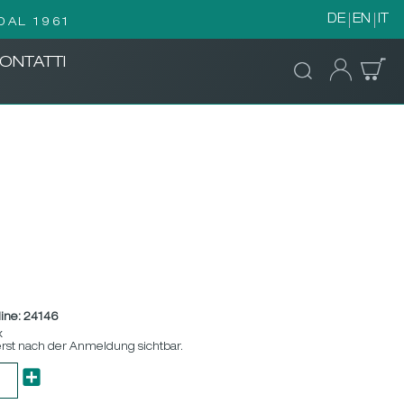
DE
EN
IT
DAL 1961
ONTATTI
ine:
24146
x
erst nach der Anmeldung sichtbar.