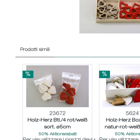
Prodotti simili
23672
5624
Holz-Herz Btl./4 rot/weiß
Holz-Herz Bo
sort. ø5cm
natur-rot-wei
50% Aktionsrabatt
50% Aktions