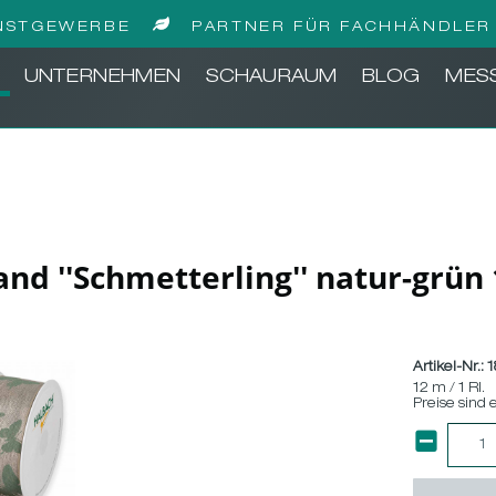
NSTGEWERBE
PARTNER FÜR FACHHÄNDLER 
UNTERNEHMEN
SCHAURAUM
BLOG
MES
nd ''Schmetterling'' natur-grün
Artikel-Nr.:
1
12 m / 1 Rl.
Preise sind 