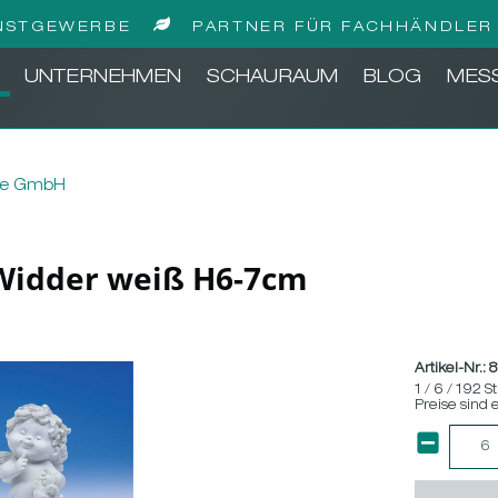
NSTGEWERBE
PARTNER FÜR FACHHÄNDLER 
UNTERNEHMEN
SCHAURAUM
BLOG
MES
be GmbH
' Widder weiß H6-7cm
Artikel-Nr.:
1 / 6 / 192 S
Preise sind 