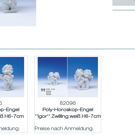
5
82096
op-Engel
Poly-Horoskop-Engel
weiß H6-7cm
''Igor'' Zwilling weiß H6-7cm
meldung.
Preise nach Anmeldung.