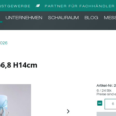
NSTGEWERBE
PARTNER FÜR FACHHÄNDLER 
UNTERNEHMEN
SCHAURAUM
BLOG
MES
2026
 ø6,8 H14cm
Artikel-Nr.:
2
6 / 24 Stk
Preise sind 