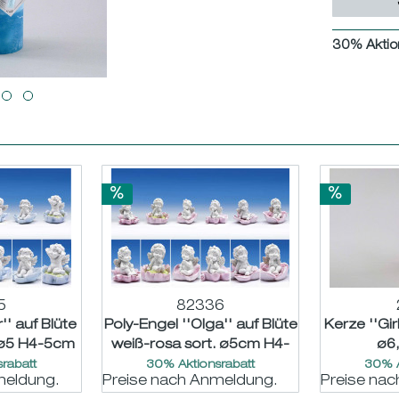
30% Aktio
5
82336
'' auf Blüte
Poly-Engel ''Olga'' auf Blüte
Kerze ''Gir
. ø5 H4-5cm
weiß-rosa sort. ø5cm H4-
ø6
5cm
rabatt
30% Aktionsrabatt
30% A
meldung.
Preise nach Anmeldung.
Preise na