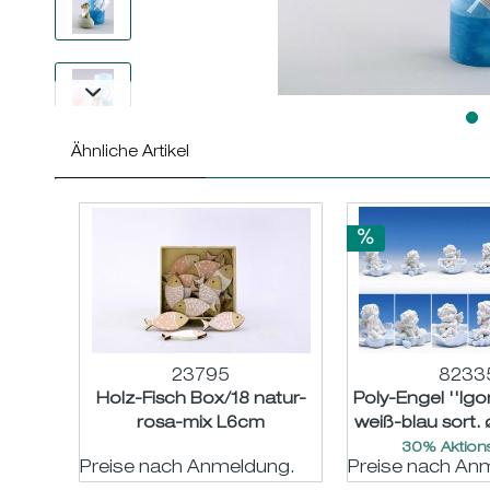
Ähnliche Artikel
23795
8233
Holz-Fisch Box/18 natur-
Poly-Engel ''Igor
rosa-mix L6cm
weiß-blau sort
30% Aktions
Preise nach Anmeldung.
Preise nach An