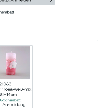
Jetzt Anmelden
nsrabatt
21083
l'' rosa-weiß-mix
,8 H14cm
ktionsrabatt
ch Anmeldung.