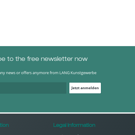
be to the free newsletter now
any news or offers anymore from LANG Kunstgewerbe
Jetzt anmelden
tion
Legal Information