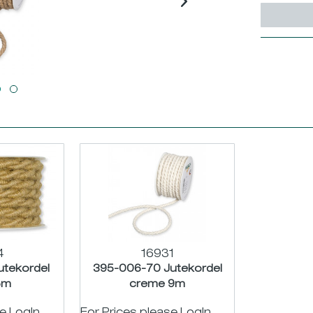
4
16931
utekordel
395-006-70 Jutekordel
5m
creme 9m