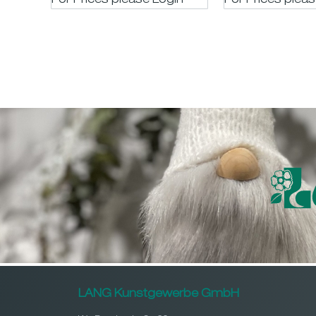
For Prices please LogIn
For Prices plea
LANG Kunstgewerbe GmbH