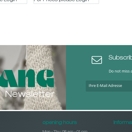
se LogIn
For Prices please LogIn
Subscri
Do not miss 
Newsletter
opening hours
Informa