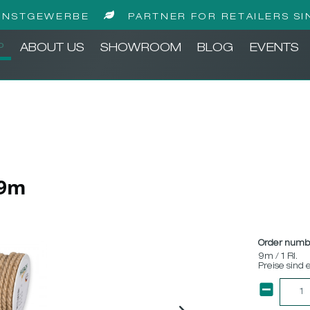
UNSTGEWERBE
PARTNER FOR RETAILERS SI
P
ABOUT US
SHOWROOM
BLOG
EVENTS
 9m
Order numb
9m / 1 Rl.
Preise sind 