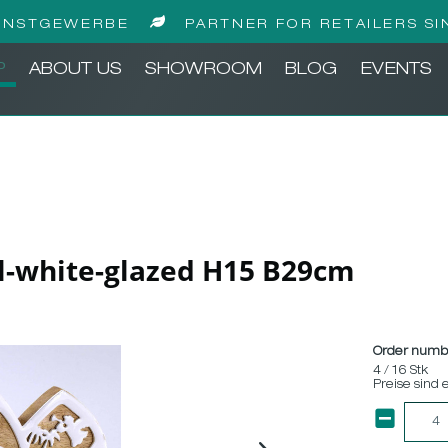
UNSTGEWERBE
PARTNER FOR RETAILERS SI
P
ABOUT US
SHOWROOM
BLOG
EVENTS
l-white-glazed H15 B29cm
Order numb
4 / 16 Stk
Preise sind 