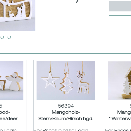
5
56394
ood-
Mangoholz-
Mang
ree/deer
Stern/Baum/Hirsch hgd.
''Winterw
e-glazed
natur-weiß-glasiert sort. ø10
H2