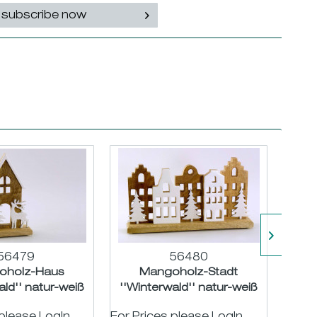
subscribe now
56479
56480
oholz-Haus
Mangoholz-Stadt
Sto
ald'' natur-weiß
''Winterwald'' natur-weiß
natur
2 B14cm
H16,5 B32cm