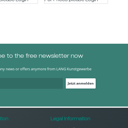
 please LogIn
For Prices please LogIn
For P
be to the free newsletter now
any news or offers anymore from LANG Kunstgewerbe
Jetzt anmelden
tion
Legal Information