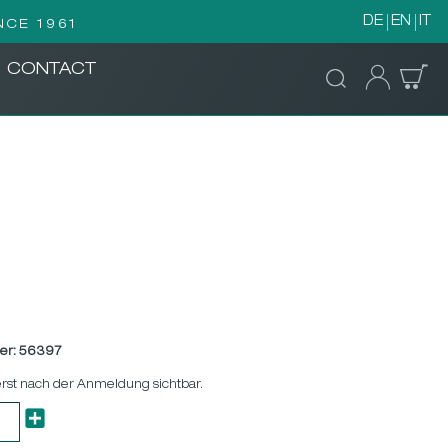
DE
EN
IT
NCE 1961
CONTACT
er:
56397
erst nach der Anmeldung sichtbar.