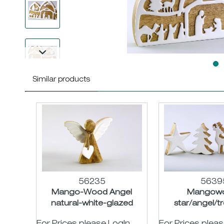
Similar products
56235
5639
Mango-Wood Angel
Mangow
natural-white-glazed
star/angel/t
H/W15cm
natural-whit