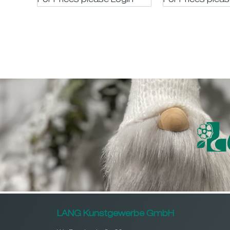
For Prices please LogIn
For Prices plea
assort. ø
LANG Kunstgewerbe GmbH