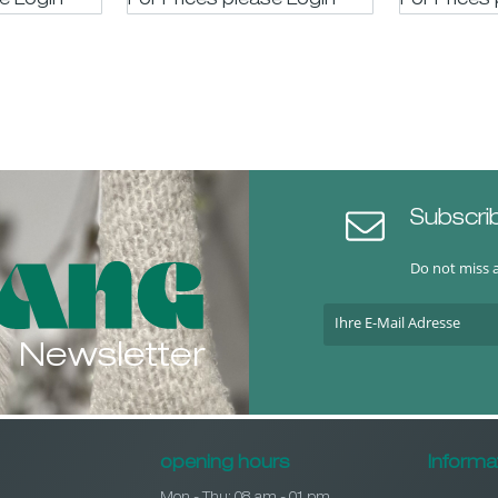
se LogIn
For Prices please LogIn
For Prices
/H10cm
H12cm
Subscri
Do not miss 
Newsletter
opening hours
Informa