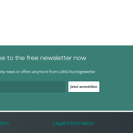
be to the free newsletter now
any news or offers anymore from LANG Kunstgewerbe
Jetzt anmelden
tion
Legal Information