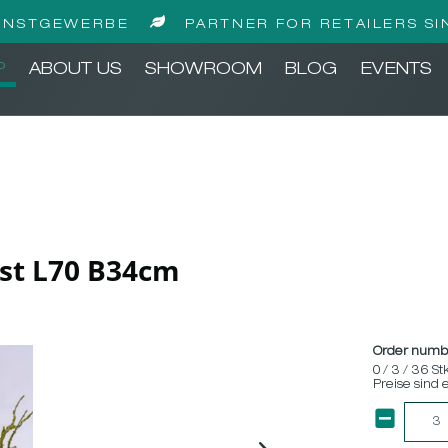
UNSTGEWERBE
PARTNER FOR RETAILERS SI
P
ABOUT US
SHOWROOM
BLOG
EVENTS
st L70 B34cm
Order numb
0 / 3 / 36 St
Preise sind 