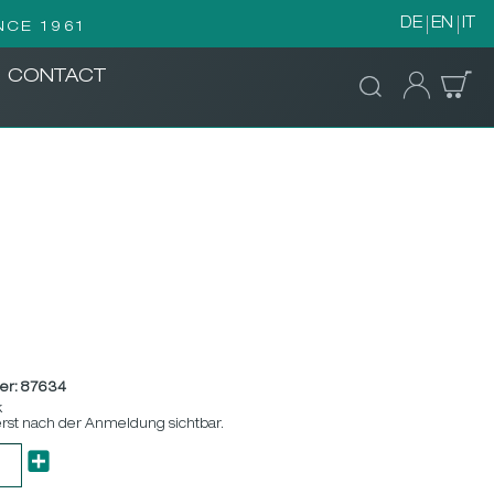
DE
EN
IT
NCE 1961
CONTACT
er:
87634
k
erst nach der Anmeldung sichtbar.