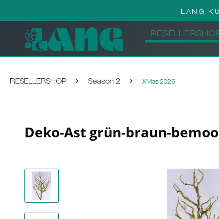
LANG K
RESELLERSHO
RESELLERSHOP
Season 2
XMas 2026
Deko-Ast grün-braun-bemoo