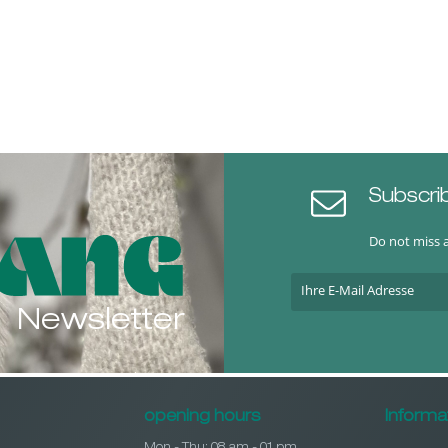
Subscri
Do not miss 
Newsletter
opening hours
Informa