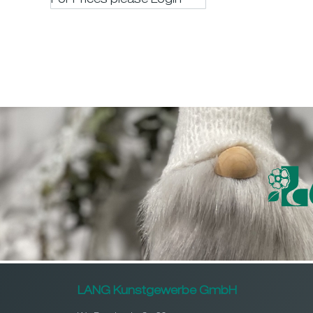
For Prices please LogIn
LANG Kunstgewerbe GmbH