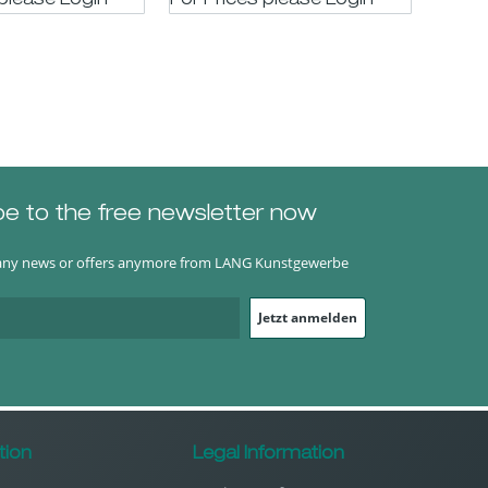
 please LogIn
For Prices please LogIn
For P
be to the free newsletter now
any news or offers anymore from LANG Kunstgewerbe
Jetzt anmelden
tion
Legal Information