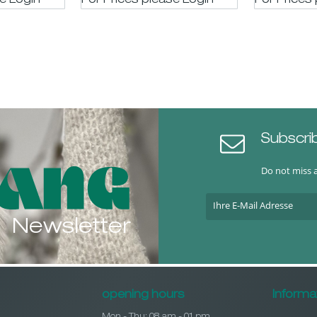
se LogIn
For Prices please LogIn
For Prices
Subscri
Do not miss 
Newsletter
opening hours
Informa