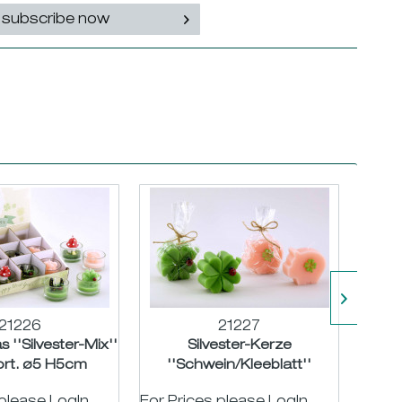
subscribe now
21226
21227
 ''Silvester-Mix''
Silvester-Kerze
Holz
ort. ø5 H5cm
''Schwein/Kleeblatt''
rosa/grün sort. H7 B8cm