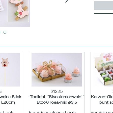
8
21225
wein +Stick
Teelicht ''Silvesterschwein''
Kerzen-Glas
H6 L26cm
Box/6 rosa-mix ø3,5
bunt s
H4,5cm