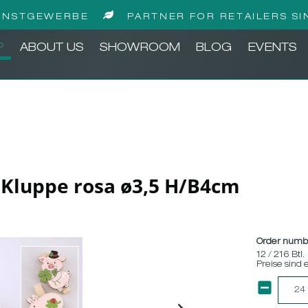
UNSTGEWERBE
PARTNER FOR RETAILERS SI
P
ABOUT US
SHOWROOM
BLOG
EVENTS
+Kluppe rosa ø3,5 H/B4cm
Order numb
12 / 216 Btl.
Preise sind 