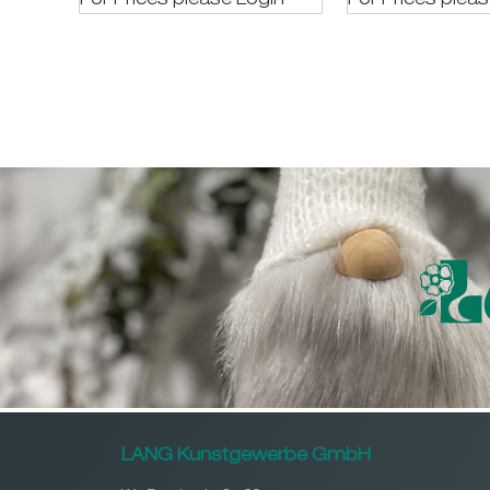
For Prices please LogIn
For Prices plea
LANG Kunstgewerbe GmbH