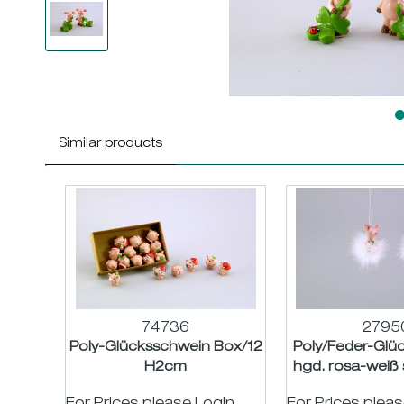
Similar products
74736
2795
Poly-Glücksschwein Box/12
Poly/Feder-Glü
H2cm
hgd. rosa-weiß