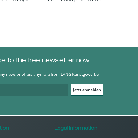
 please LogIn
For Prices please LogIn
For P
be to the free newsletter now
any news or offers anymore from LANG Kunstgewerbe
Jetzt anmelden
tion
Legal Information