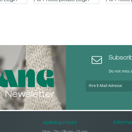
se LogIn
For Prices please LogIn
For Prices
Subscri
Do not miss 
Newsletter
opening hours
Informa