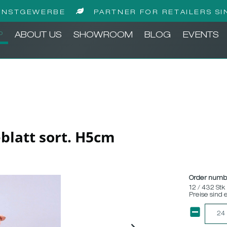
UNSTGEWERBE
PARTNER FOR RETAILERS SI
P
ABOUT US
SHOWROOM
BLOG
EVENTS
blatt sort. H5cm
Order numb
12 / 432 Stk
Preise sind 