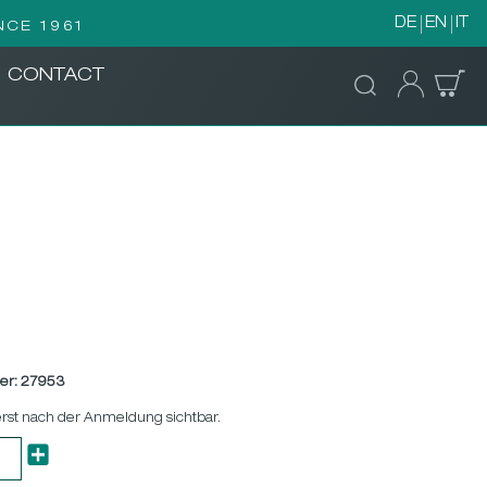
DE
EN
IT
NCE 1961
CONTACT
er:
27953
erst nach der Anmeldung sichtbar.