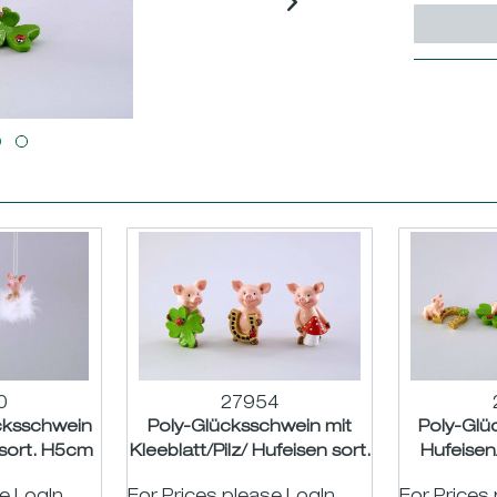
0
27954
cksschwein
Poly-Glücksschwein mit
Poly-Glü
 sort. H5cm
Kleeblatt/Pilz/ Hufeisen sort.
Hufeisen/
H7cm
ø4,5