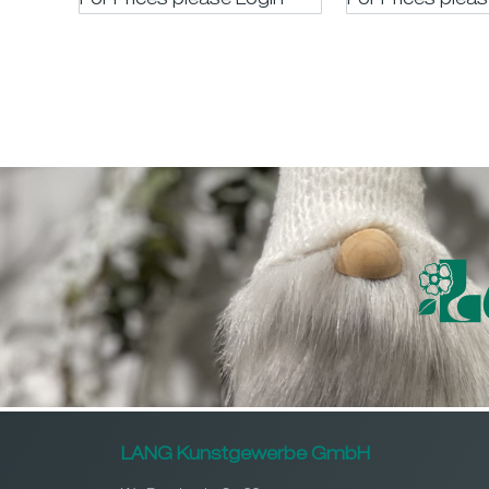
For Prices please LogIn
For Prices plea
LANG Kunstgewerbe GmbH