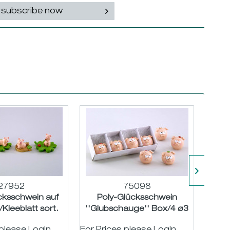
subscribe now
27952
75098
cksschwein auf
Poly-Glücksschwein
Pol
Kleeblatt sort.
''Glubschauge'' Box/4 ø3
Klee
-5,5 H3,5cm
H3cm