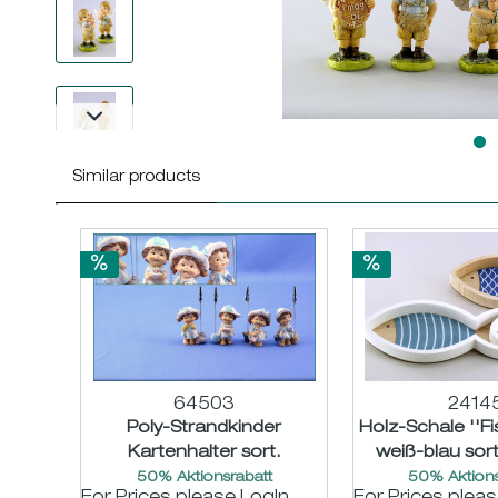
Similar products
64503
2414
Poly-Strandkinder
Holz-Schale ''Fi
Kartenhalter sort.
weiß-blau sort
H6,5/11cm
H3c
50% Aktionsrabatt
50% Aktions