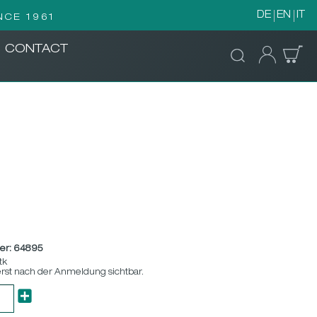
DE
EN
IT
NCE 1961
CONTACT
er:
64895
tk
erst nach der Anmeldung sichtbar.