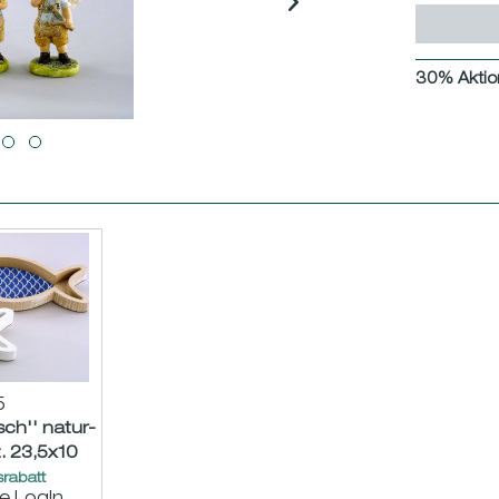
30% Aktio
5
sch'' natur-
. 23,5x10
m
rabatt