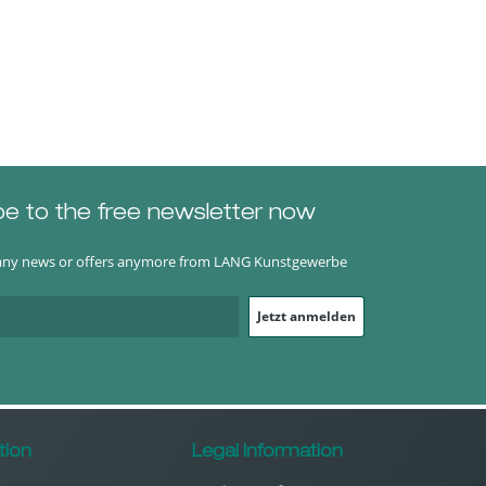
be to the free newsletter now
any news or offers anymore from LANG Kunstgewerbe
Jetzt anmelden
tion
Legal Information