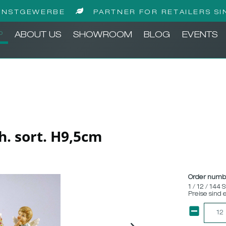
UNSTGEWERBE
PARTNER FOR RETAILERS SI
P
ABOUT US
SHOWROOM
BLOG
EVENTS
h. sort. H9,5cm
Order numb
1 / 12 / 144 S
Preise sind 