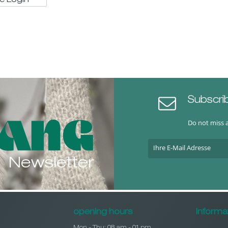
se LogIn
Subscri
Do not miss 
Newsletter
opening hours
Informa