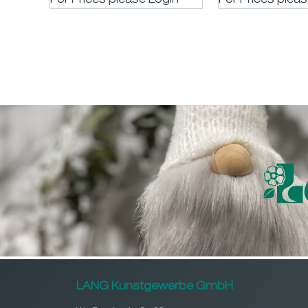
For Prices please LogIn
For Prices plea
LANG Kunstgewerbe GmbH