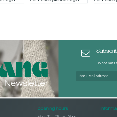
se LogIn
For Prices please LogIn
For Prices
Subscri
Do not miss 
Newsletter
opening hours
Informa