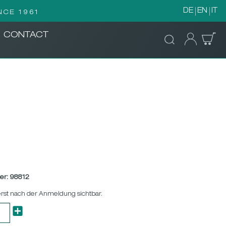
DE
EN
IT
NCE 1961
CONTACT
er:
98812
erst nach der Anmeldung sichtbar.