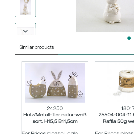
Similar products
24250
1801
Holz/Metall-Tier natur-weiß
25504-004-11 
sort. H15,5 B11,5cm
Raffia 50g w