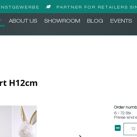
UNSTGEWERBE
PARTNER FOR RETAILERS SI
P
ABOUT US
SHOWROOM
BLOG
EVENTS
ert H12cm
Order numb
6 / 72 Stk
Preise sind 