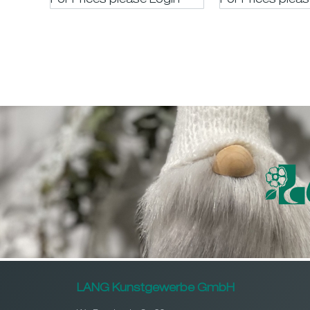
For Prices please LogIn
For Prices plea
LANG Kunstgewerbe GmbH