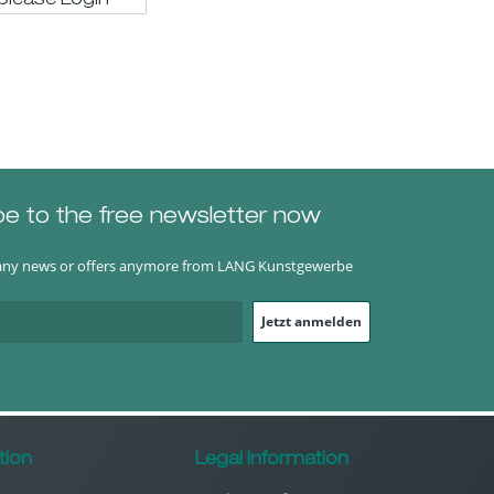
 please LogIn
be to the free newsletter now
any news or offers anymore from LANG Kunstgewerbe
Jetzt anmelden
tion
Legal Information