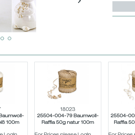
7
18023
Baumwoll-
25504-004-79 Baumwoll-
25504-00
eiß 100m
Raffia 50g natur 100m
Raffia 