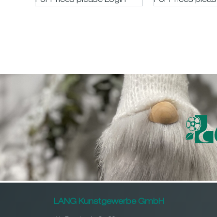
For Prices please LogIn
For Prices plea
LANG Kunstgewerbe GmbH