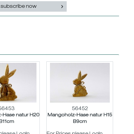
subscribe now
56453
56452
-Hase natur H20
Mangoholz-Hase natur H15
B11cm
B9cm