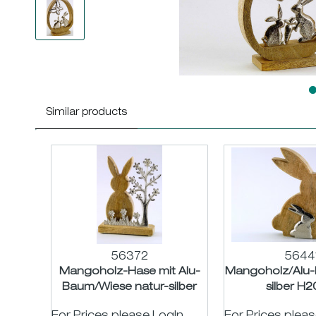
Similar products
56372
5644
Mangoholz-Hase mit Alu-
Mangoholz/Alu-
Baum/Wiese natur-silber
silber H
H22 B16cm