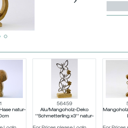
1
56459
Hase natur-
Alu/Mangoholz-Deko
Mangoholz
20cm
''Schmetterling x3'' natur-
silber H27 B12cm