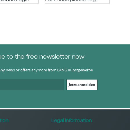
 please LogIn
For Prices please LogIn
be to the free newsletter now
any news or offers anymore from LANG Kunstgewerbe
Jetzt anmelden
tion
Legal Information