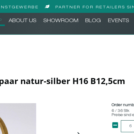
UNSTGEWERBE
PARTNER FOR RETAILERS SI
P
ABOUT US
SHOWROOM
BLOG
EVENTS
paar natur-silber H16 B12,5cm
Order numb
6 / 36 Stk
Preise sind 