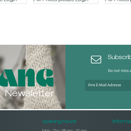
se LogIn
For Prices please LogIn
For Prices
Subscri
Do not miss 
Newsletter
opening hours
Informa