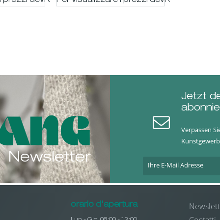
i prezzi devi essere registrato
Per visualizzare i prezzi devi essere regis
Jetzt d
abonnie
Verpassen Si
Kunstgewerb
Newsletter
Newslett
orario d'apertura