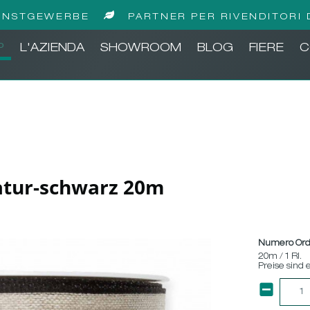
UNSTGEWERBE
PARTNER PER RIVENDITORI 
P
L'AZIENDA
SHOWROOM
BLOG
FIERE
C
atur-schwarz 20m
Numero Ord
20m / 1 Rl.
Preise sind 