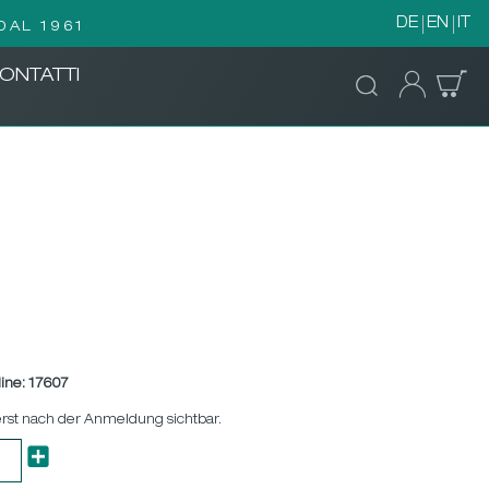
DE
EN
IT
DAL 1961
ONTATTI
ine:
17607
erst nach der Anmeldung sichtbar.