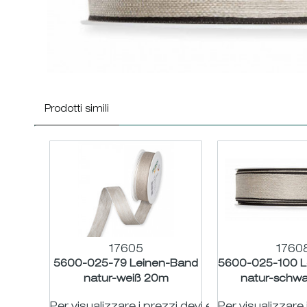
Prodotti simili
17605
1760
5600-025-79 Leinen-Band
5600-025-100 L
natur-weiß 20m
natur-schw