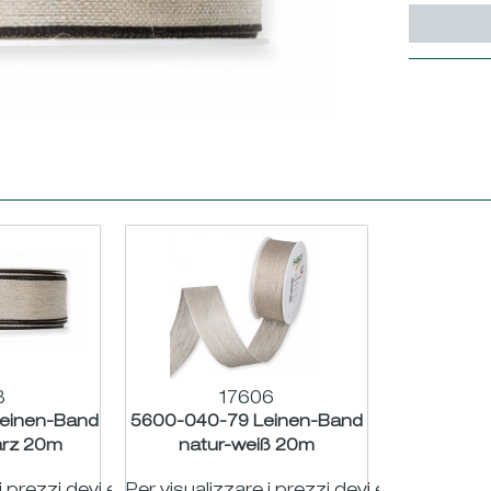
8
17606
einen-Band
5600-040-79 Leinen-Band
arz 20m
natur-weiß 20m