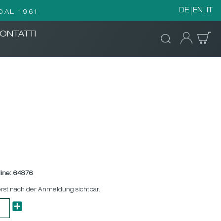
DE
EN
IT
DAL 1961
ONTATTI
ine:
64876
erst nach der Anmeldung sichtbar.