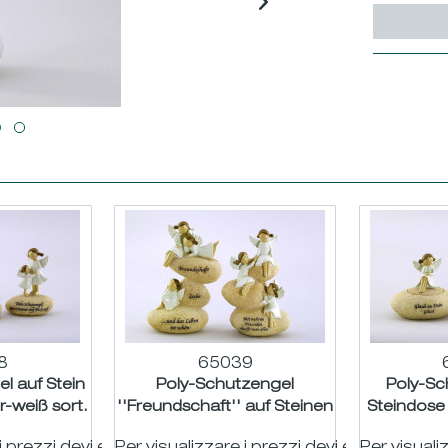
8
65039
l auf Stein
Poly-Schutzengel
Poly-Sc
r-weiß sort.
''Freundschaft'' auf Steinen
Steindose 
6/7cm
natur-weiß sort. H15...
H8