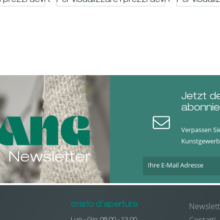
i prezzi devi essere registrato
Per visualizzare i prezzi devi essere regis
Per visuali
Jetzt d
abonnie
Verpassen Si
Kunstgewerb
Newsletter
Newslett
orario d'apertura