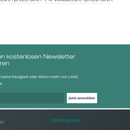
trato
zzare i prezzi devi essere registrato
Per visualizzare i prezzi devi essere 
Per vi
en kostenlosen Newsletter
ren
e keine Neuigkeit oder Aktion mehr von LANG
e.
Jetzt anmelden
er
Informazioni