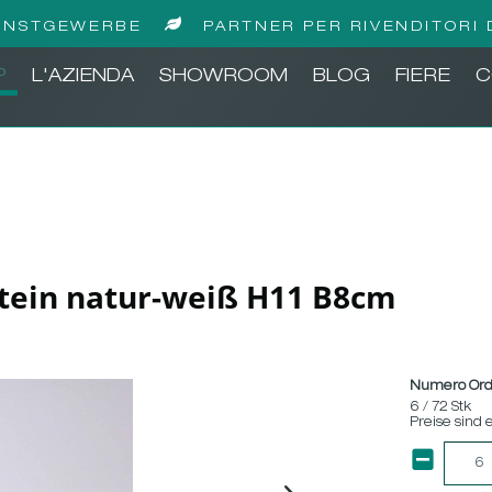
UNSTGEWERBE
PARTNER PER RIVENDITORI 
P
L'AZIENDA
SHOWROOM
BLOG
FIERE
C
Stein natur-weiß H11 B8cm
Numero Ord
6 / 72 Stk
Preise sind 