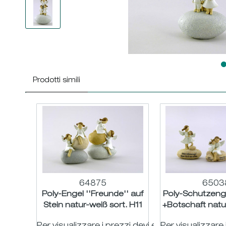
Prodotti simili
64875
6503
Poly-Engel ''Freunde'' auf
Poly-Schutzenge
Stein natur-weiß sort. H11
+Botschaft natu
B7,5cm
H7/9,5 H