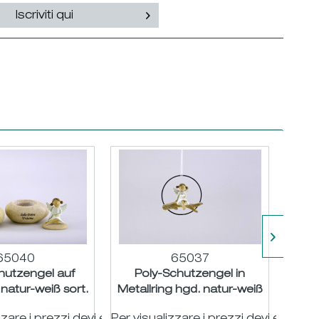
Iscriviti qui
65040
65037
hutzengel auf
Poly-Schutzengel in
Poly
natur-weiß sort.
Metallring hgd. natur-weiß
Frie
,5 B9cm
ø9cm