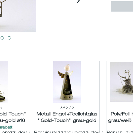
5
28272
old-Touch''
Metall-Engel +Teelichtglas
Poly/Fell
au-gold ø16
''Gold-Touch'' grau-gold
grau/weiß 
m
H23cm
rabatt