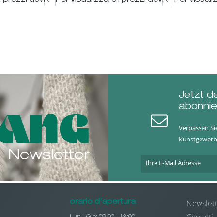
i prezzi devi essere registrato
Per visualizzare i prezzi devi essere regis
Per visuali
Jetzt d
abonnie
Verpassen Si
Kunstgewerb
Newsletter
Newslett
orario d'apertura