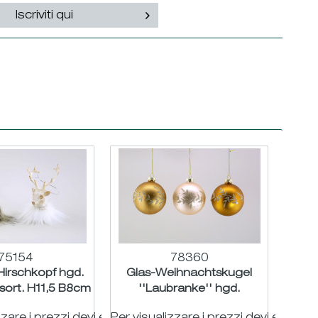
Iscriviti qui
75154
78360
-Hirschkopf hgd.
Glas-Weihnachtskugel
sort. H11,5 B8cm
''Laubranke'' hgd.
creme/braun/gold sort.