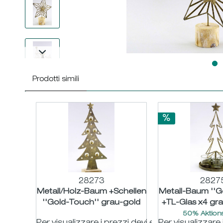
Prodotti simili
28273
2827
Metall/Holz-Baum +Schellen
Metall-Baum ''G
''Gold-Touch'' grau-gold
+TL-Glas x4 gr
H32,5cm
H32c
50% Aktions