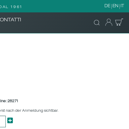
DE
EN
IT
DAL 1961
ONTATTI
ine:
28271
erst nach der Anmeldung sichtbar.