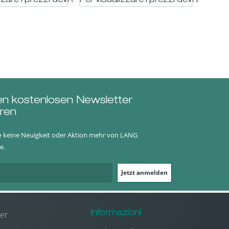
trato
zzare i prezzi devi essere registrato
Per visualizzare i prezzi devi essere 
ø8cm
en kostenlosen Newsletter
ren
e keine Neuigkeit oder Aktion mehr von LANG
e.
Jetzt anmelden
er
Informazioni