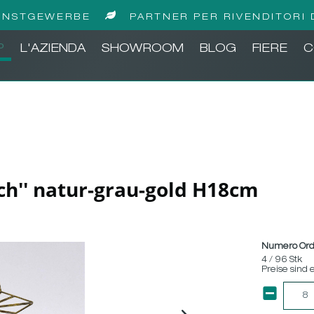
UNSTGEWERBE
PARTNER PER RIVENDITORI 
P
L'AZIENDA
SHOWROOM
BLOG
FIERE
C
ch'' natur-grau-gold H18cm
Numero Ord
4 / 96 Stk
Preise sind 