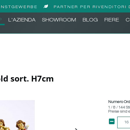
UNSTGEWERBE
PARTNER PER RIVENDITORI 
P
L'AZIENDA
SHOWROOM
BLOG
FIERE
C
gold sort. H7cm
Numero Ord
1 / 8 / 144 St
Preise sind 