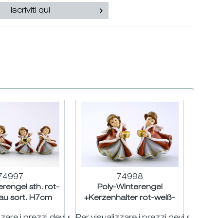
Iscriviti qui
74997
74998
rengel sth. rot-
Poly-Winterengel
au sort. H7cm
+Kerzenhalter rot-weiß-
grau sort. H12cm