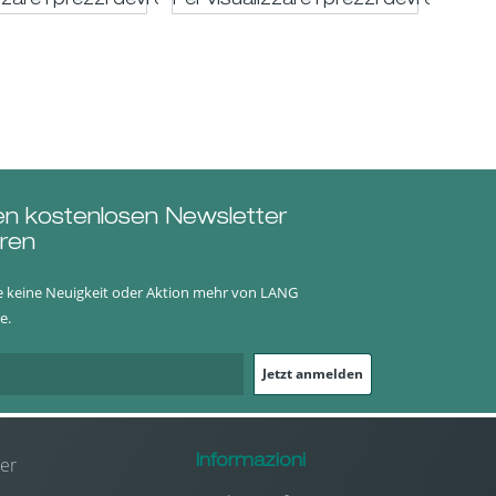
trato
zzare i prezzi devi essere registrato
Per visualizzare i prezzi devi essere 
en kostenlosen Newsletter
ren
e keine Neuigkeit oder Aktion mehr von LANG
e.
Jetzt anmelden
er
Informazioni