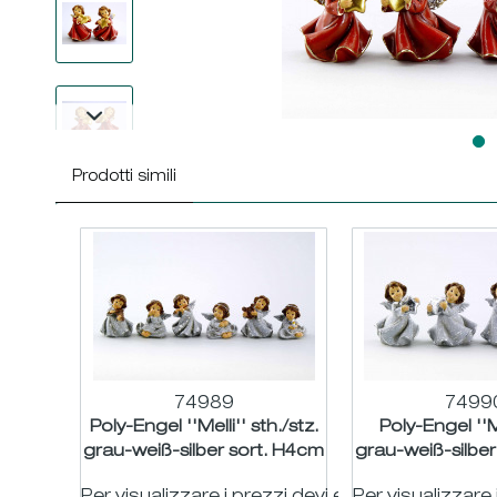
Prodotti simili
74989
7499
Poly-Engel ''Melli'' sth./stz.
Poly-Engel ''Me
grau-weiß-silber sort. H4cm
grau-weiß-silbe