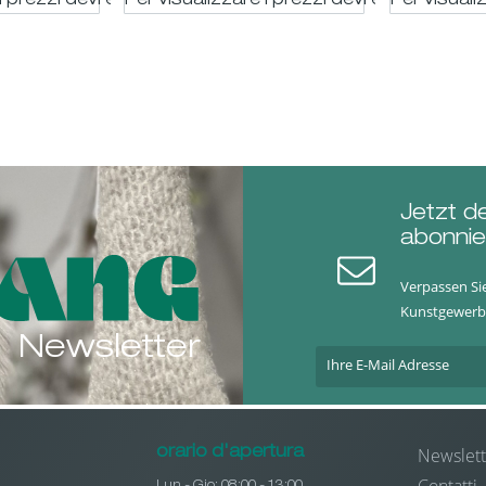
i prezzi devi essere registrato
Per visualizzare i prezzi devi essere regis
Per visuali
Jetzt d
abonnie
Verpassen Si
Kunstgewerb
Newsletter
Newslett
orario d'apertura