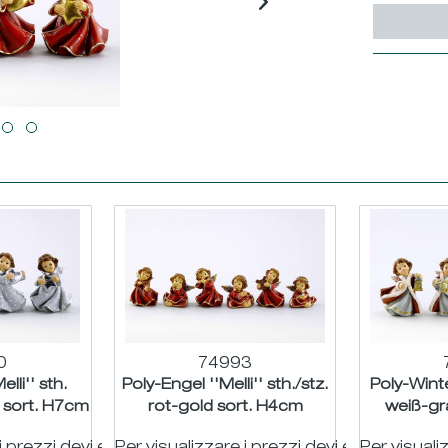
0
74993
lli'' sth.
Poly-Engel ''Melli'' sth./stz.
Poly-Winte
r sort. H7cm
rot-gold sort. H4cm
weiß-gr