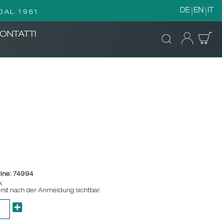
DE
EN
IT
DAL 1961
ONTATTI
ine:
74994
k
erst nach der Anmeldung sichtbar.