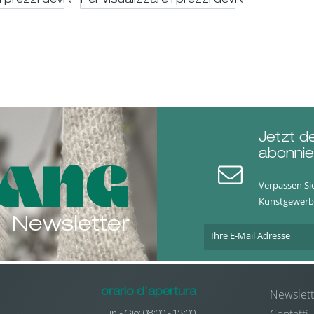
i prezzi devi essere registrato
Per visualizzare i prezzi devi essere regis
Jetzt d
abonnie
Verpassen Si
Kunstgewerb
Newsletter
Newslett
orario d'apertura