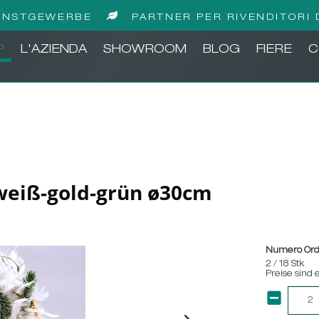
UNSTGEWERBE
PARTNER PER RIVENDITORI 
P
L'AZIENDA
SHOWROOM
BLOG
FIERE
C
weiß-gold-grün ø30cm
Numero Ord
2 / 18 Stk
Preise sind 