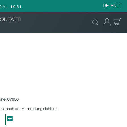
DE
EN
IT
DAL 1961
ONTATTI
ine:
87650
erst nach der Anmeldung sichtbar.