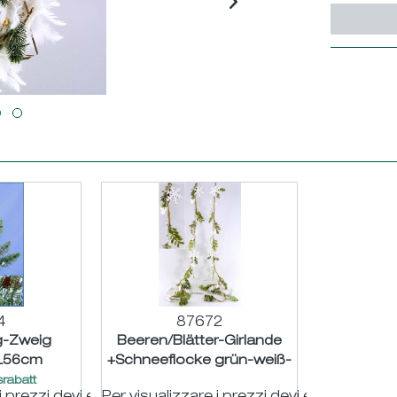
4
87672
g-Zweig
Beeren/Blätter-Girlande
 L56cm
+Schneeflocke grün-weiß-
beschneit L110cm
rabatt