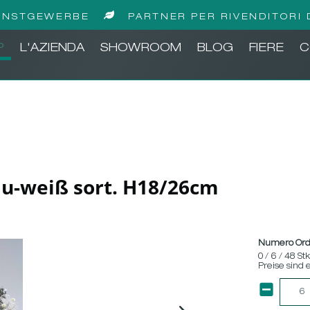
UNSTGEWERBE
PARTNER PER RIVENDITORI 
P
L'AZIENDA
SHOWROOM
BLOG
FIERE
C
u-weiß sort. H18/26cm
Numero Ord
0 / 6 / 48 St
Preise sind 