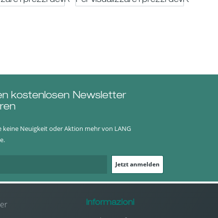
trato
zzare i prezzi devi essere registrato
Per visualizzare i prezzi devi essere 
Per vi
en kostenlosen Newsletter
ren
e keine Neuigkeit oder Aktion mehr von LANG
e.
Jetzt anmelden
er
Informazioni