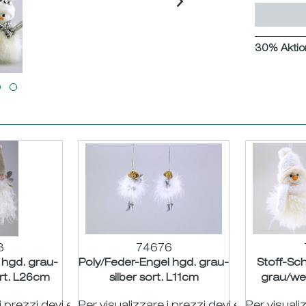
30% Aktio
3
74676
 hgd. grau-
Poly/Feder-Engel hgd. grau-
Stoff-Sc
ort. L26cm
silber sort. L11cm
grau/we