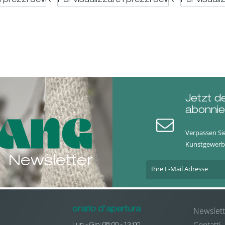
i prezzi devi essere registrato
Per visualizzare i prezzi devi essere regis
Per visuali
Jetzt d
abonnie
Verpassen Si
Kunstgewerb
Newsletter
Newslett
orario d'apertura