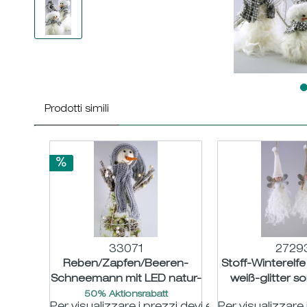
Prodotti simili
33071
2729
Reben/Zapfen/Beeren-
Stoff-Winterelfe
Schneemann mit LED natur-
weiß-glitter s
weiß-grün H52cm
50% Aktionsrabatt