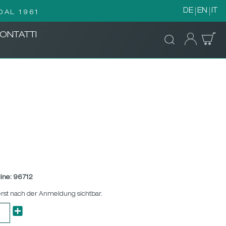
DE
EN
IT
DAL 1961
ONTATTI
ine:
96712
k
erst nach der Anmeldung sichtbar.