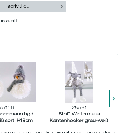
Iscriviti qui
nsrabatt
75156
28591
hneemann hgd.
Stoff-Wintermaus
Stof
iß sort. H18cm
Kantenhocker grau-weiß
hgd. 
sort. H20 L37cm