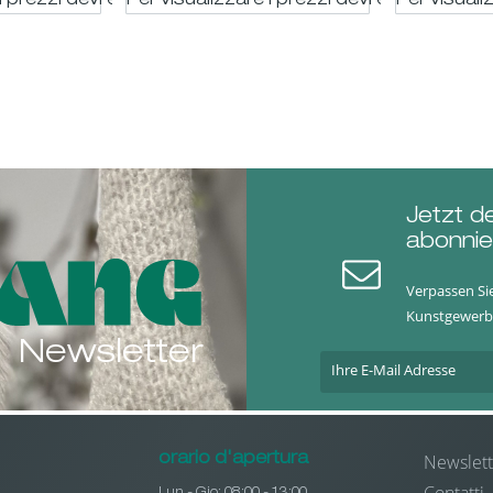
i prezzi devi essere registrato
Per visualizzare i prezzi devi essere regis
Per visuali
Jetzt d
abonnie
Verpassen Si
Kunstgewerb
Newsletter
Newslett
orario d'apertura