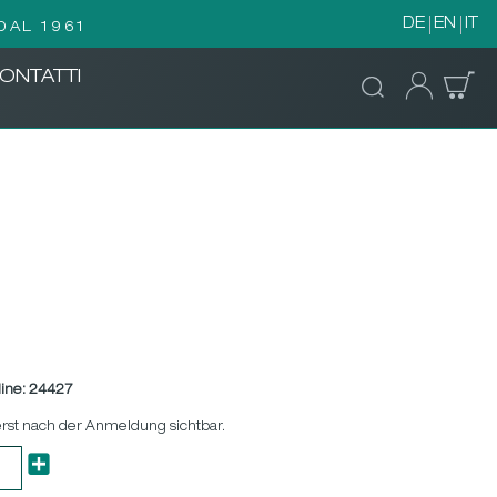
DE
EN
IT
DAL 1961
ONTATTI
ine:
24427
erst nach der Anmeldung sichtbar.