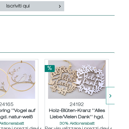
Iscriviti qui
24165
24192
ring ''Vogel auf
Holz-Blüten-Kranz ''Alles
Holz
hgd. natur-weiß
Liebe/Vielen Dank'' hgd.
''Or
rt. ø20cm
natur/weiß sort....
ktionsrabatt
30% Aktionsrabatt