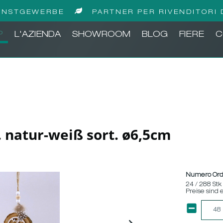
UNSTGEWERBE
PARTNER PER RIVENDITORI 
P
L'AZIENDA
SHOWROOM
BLOG
FIERE
C
 natur-weiß sort. ø6,5cm
Numero Ord
24 / 288 Stk
Preise sind 