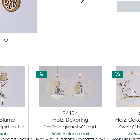
1
24164
/Blume
Holz-Dekoring
Holz-Deko
hgd. natur-
''Frühlingsmotiv'' hgd.
Zweig'' 
10 L22cm
natur-weiß sort. ø15cm
so
rabatt
30% Aktionsrabatt
30% A