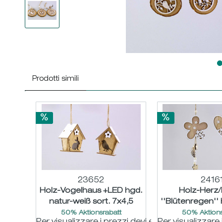
Prodotti simili
23652
2416
Holz-Vogelhaus +LED hgd.
Holz-Herz
natur-weiß sort. 7x4,5
''Blütenregen'' 
H8,5cm
weiß sort. ø
50% Aktionsrabatt
50% Aktions