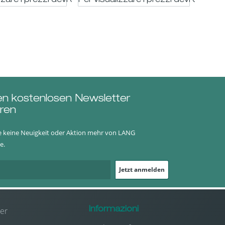
trato
zzare i prezzi devi essere registrato
Per visualizzare i prezzi devi essere 
Per vi
en kostenlosen Newsletter
ren
e keine Neuigkeit oder Aktion mehr von LANG
e.
Jetzt anmelden
er
Informazioni