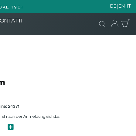
DE
EN
IT
DAL 1961
ONTATTI
cm
ine:
24371
erst nach der Anmeldung sichtbar.