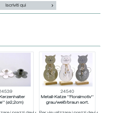
Iscriviti qui
24539
24540
-Kerzenhalter
Metall-Katze ''Floralmotiv''
e'' (ø2,2cm)
grau/weiß/braun sort.
braun sort. ø8cm
H19,5cm