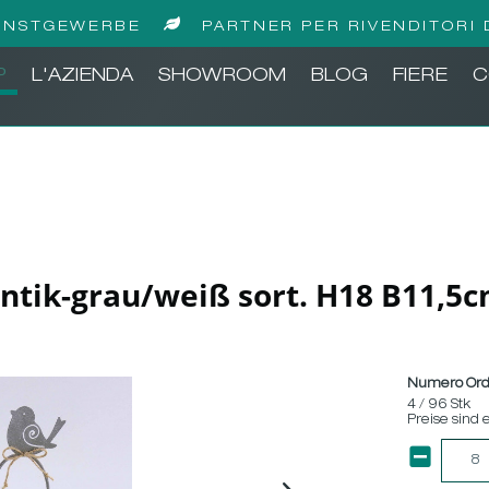
UNSTGEWERBE
PARTNER PER RIVENDITORI 
P
L'AZIENDA
SHOWROOM
BLOG
FIERE
C
antik-grau/weiß sort. H18 B11,5
Numero Ord
4 / 96 Stk
Preise sind 