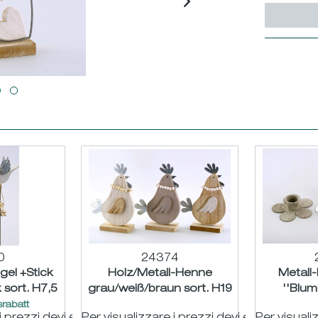
0
24374
gel +Stick
Holz/Metall-Henne
Metall
 sort. H7,5
grau/weiß/braun sort. H19
''Blum
2cm
B13cm
grau/weiß/
rabatt