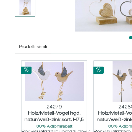
Prodotti simili
24279
2428
Holz/Metall-Vogel hgd.
Holz/Metall-Vo
natur/weiß-zink sort. H7,5
natur/weiß-zink
B9,5 L15cm
B9,5 L4
30% Aktionsrabatt
30% Aktions