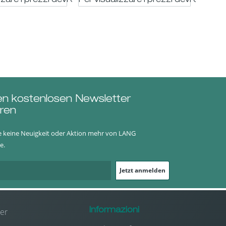
trato
zzare i prezzi devi essere registrato
Per visualizzare i prezzi devi essere 
en kostenlosen Newsletter
ren
e keine Neuigkeit oder Aktion mehr von LANG
e.
Jetzt anmelden
er
Informazioni