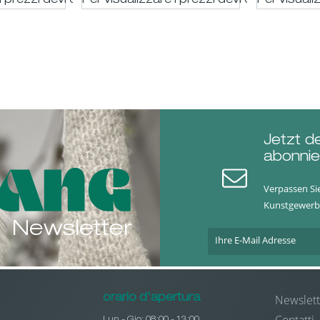
i prezzi devi essere registrato
Per visualizzare i prezzi devi essere regis
Per visuali
Jetzt d
abonnie
Verpassen Si
Kunstgewerb
Newsletter
Newslett
orario d'apertura