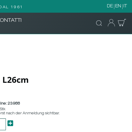
DE
EN
IT
DAL 1961
ONTATTI
5 L26cm
ine:
23988
 Stk
erst nach der Anmeldung sichtbar.