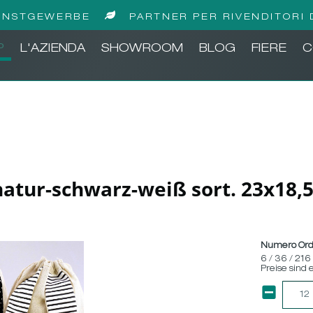
UNSTGEWERBE
PARTNER PER RIVENDITORI 
P
L'AZIENDA
SHOWROOM
BLOG
FIERE
C
 natur-schwarz-weiß sort. 23x18,
Numero Ord
6 / 36 / 216
Preise sind 