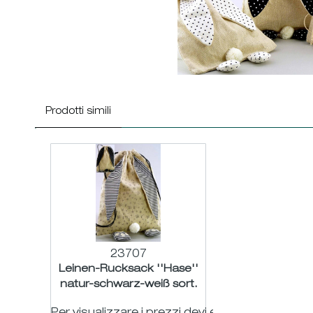
Prodotti simili
23707
Leinen-Rucksack ''Hase''
natur-schwarz-weiß sort.
30x36 L42cm