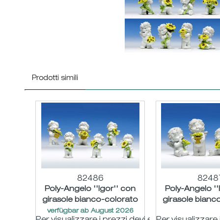
Prodotti simili
82486
8248
Poly-Angelo ''Igor'' con
Poly-Angelo ''
girasole bianco-colorato
girasole bianc
assort. H12cm
assort. H1
verfügbar ab August 2026