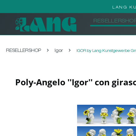
LANG K
RESELLERSHO
RESELLERSHOP
Igor
IGOR by Lang Kunstgewerbe 
Poly-Angelo ''Igor'' con gira