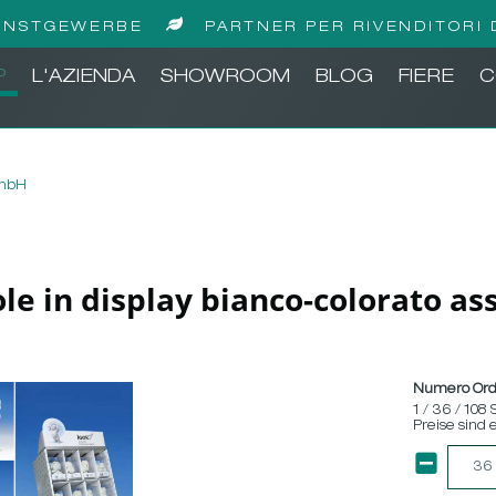
UNSTGEWERBE
PARTNER PER RIVENDITORI 
P
L'AZIENDA
SHOWROOM
BLOG
FIERE
C
GmbH
sole in display bianco-colorato a
Numero Ord
1 / 36 / 108 
Preise sind 