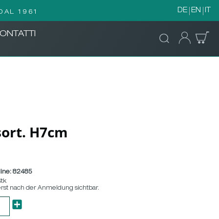
DE
EN
IT
DAL 1961
ONTATTI
ssort. H7cm
ine:
82485
Stk
erst nach der Anmeldung sichtbar.