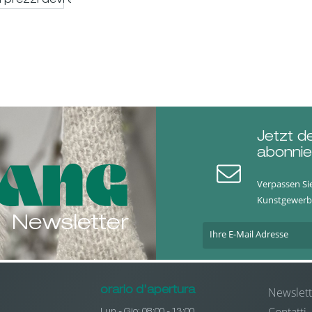
i prezzi devi essere registrato
Jetzt d
abonnie
Verpassen Si
Kunstgewerb
Newsletter
Newslett
orario d'apertura