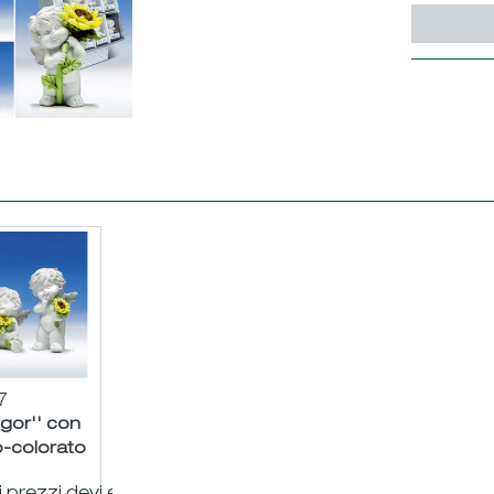
7
Igor'' con
o-colorato
2/17cm