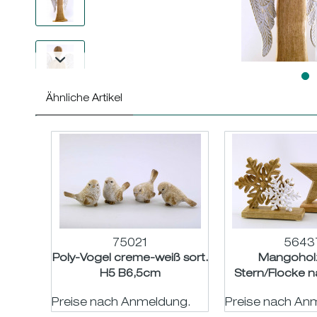
Ähnliche Artikel
75021
5643
Poly-Vogel creme-weiß sort.
Mangoholz
H5 B6,5cm
Stern/Flocke n
gold sort. H15/
Preise nach Anmeldung.
Preise nach An