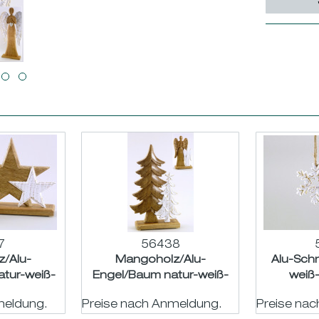
7
56438
/Alu-
Mangoholz/Alu-
Alu-Sch
atur-weiß-
Engel/Baum natur-weiß-
weiß
19 B17/21cm
gold sort.H27 B15/17cm
meldung.
Preise nach Anmeldung.
Preise na