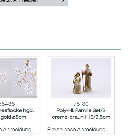
Jetzt Anmelden
56436
75130
neeflocke hgd.
Poly-Hl. Familie Set/2
-gold ø8cm
creme-braun H13/9,5cm
ch Anmeldung.
Preise nach Anmeldung.