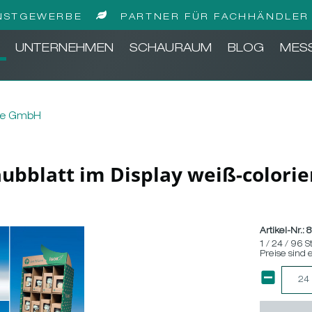
NSTGEWERBE
PARTNER FÜR FACHHÄNDLER 
UNTERNEHMEN
SCHAURAUM
BLOG
MES
be GmbH
Laubblatt im Display weiß-colorier
Artikel-Nr.:
1 / 24 / 96 S
Preise sind 