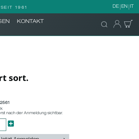
DE
EN
IT
SEIT 1961
SEN
KONTAKT
t sort.
82561
tk
erst nach der Anmeldung sichtbar.