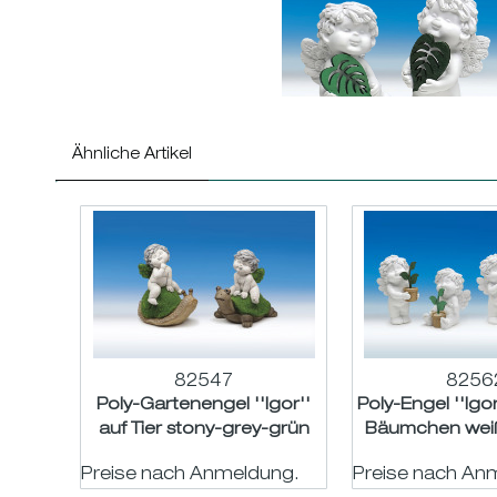
Ähnliche Artikel
82547
8256
Poly-Gartenengel ''Igor''
Poly-Engel ''Igor
auf Tier stony-grey-grün
Bäumchen weiß
sort. H14/15,5cm
sort. H10,
Preise nach Anmeldung.
Preise nach An