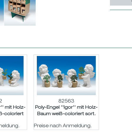
2
82563
'' mit Holz-
Poly-Engel ''Igor'' mit Holz-
-coloriert
Baum weiß-coloriert sort.
5/12cm
H12/15,5cm
meldung.
Preise nach Anmeldung.