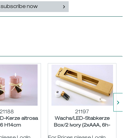
subscribe now
21188
21197
-Kerze altrosa
Wachs/LED-Stabkerze
Wa
,6 H14cm
Box/2 ivory (2xAAA, 6h-
Box/
Timer) ø2,2 L24cm
T