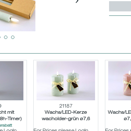
9
21187
cht mit
Wachs/LED-Kerze
Wachs/LED
8h-Timer)
wacholder-grün ø7,6
ø7
ø7,5 H10cm
H14cm
rabatt