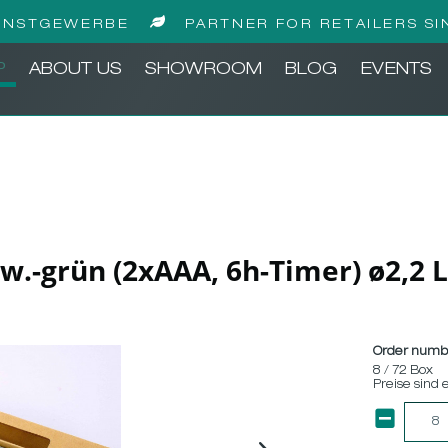
UNSTGEWERBE
PARTNER FOR RETAILERS SI
P
ABOUT US
SHOWROOM
BLOG
EVENTS
w.-grün (2xAAA, 6h-Timer) ø2,2 
Order numb
8 / 72 Box
Preise sind 