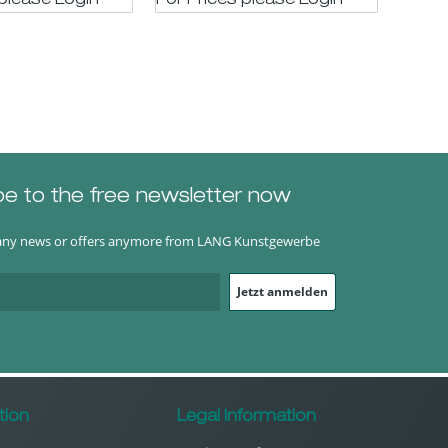
 please LogIn
For Prices please LogIn
For P
be to the free newsletter now
any news or offers anymore from LANG Kunstgewerbe
Jetzt anmelden
tion
Legal Information