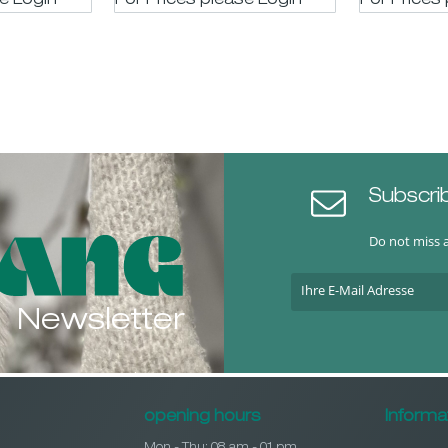
se LogIn
For Prices please LogIn
For Prices
Subscri
Do not miss 
Newsletter
opening hours
Informa