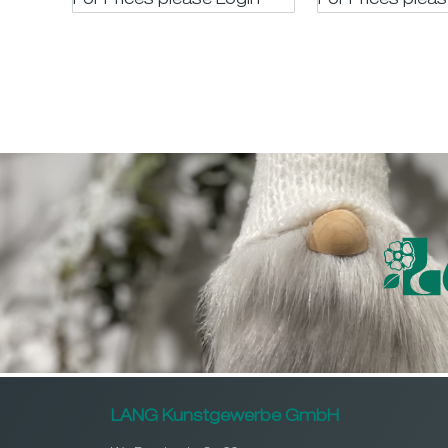
For Prices please LogIn
For Prices plea
LANG Kunstgewerbe GmbH