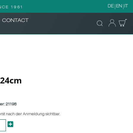
DE
EN
IT
NCE 1961
CONTACT
L24cm
er:
21198
erst nach der Anmeldung sichtbar.