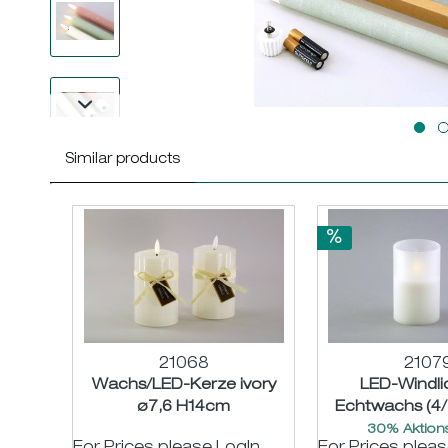
Similar products
21068
2107
Wachs/LED-Kerze ivory
LED-Windli
ø7,6 H14cm
Echtwachs (4/
weiß-frosted 
30% Aktions